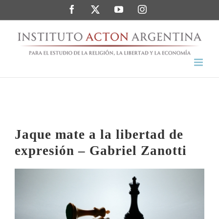
Saltar
Facebook
Twitter
YouTube
Instagram
al
contenido
Jaque mate a la libertad de
expresión – Gabriel Zanotti
Ver
imagen
más
grande