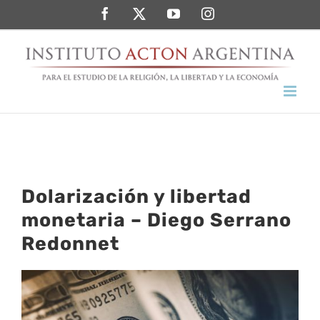
Saltar
Facebook
Twitter
YouTube
Instagram
al
contenido
Dolarización y libertad
monetaria – Diego Serrano
Redonnet
Ver
imagen
más