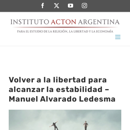
Saltar
Facebook
Twitter
YouTube
Instagram
al
contenido
Volver a la libertad para
alcanzar la estabilidad –
Manuel Alvarado Ledesma
Ver
imagen
más