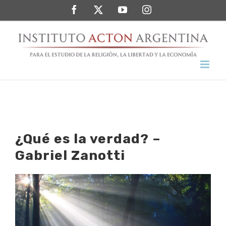
Saltar
Facebook
Twitter
YouTube
Instagram
al
contenido
¿Qué es la verdad? –
Gabriel Zanotti
Ver
imagen
más
grande