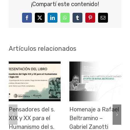
¡Compartí este contenido!
Facebook
Twitter
LinkedIn
WhatsApp
Tumblr
Pinterest
Correo
electrónico
Artículos relacionados
Pensadores del s.
Homenaje a Rafael
XIX y XX para el
Beltramino –
Humanismo del s.
Gabriel Zanotti