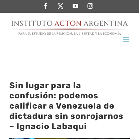
Saltar
Facebook
Twitter
YouTube
Instagram
al
contenido
Sin lugar para la
confusión: podemos
calificar a Venezuela de
dictadura sin sonrojarnos
– Ignacio Labaqui