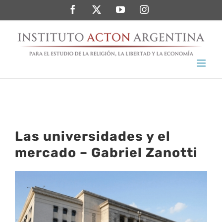
Saltar
Facebook
Twitter
YouTube
Instagram
al
contenido
Las universidades y el
mercado – Gabriel Zanotti
Ver
imagen
más
grande