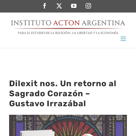
Saltar
Facebook
Twitter
YouTube
Instagram
al
contenido
Dilexit nos. Un retorno al
Sagrado Corazón –
Gustavo Irrazábal
Ver
imagen
más