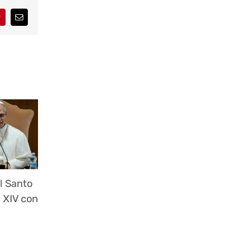
interest
Correo
electrónico
l Santo
 XIV con