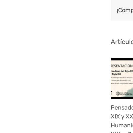
¡Comp
Artícul
Pensado
XIX y XX
Humanis