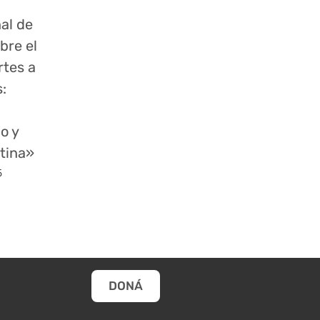
al de
bre el
tes a
s:
o y
tina»
5
DONÁ