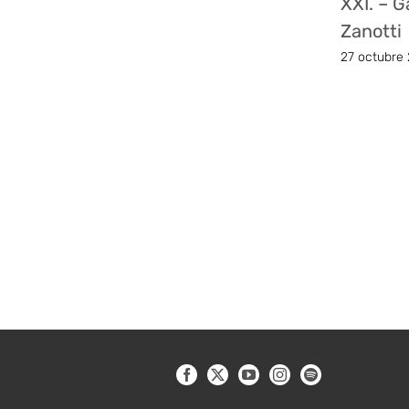
XXI. – G
Zanotti
27 octubre