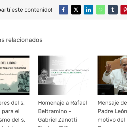
artí este contenido!
Facebook
Twitter
LinkedIn
WhatsApp
Tumblr
P
os relacionados
res del s.
Homenaje a Rafael
Mensaje de
 para el
Beltramino –
Padre León
mo del s.
Gabriel Zanotti
motivo del