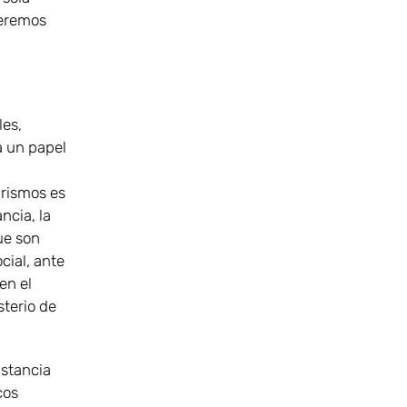
veremos
les,
a un papel
grismos es
ncia, la
ue son
cial, ante
en el
sterio de
nstancia
cos