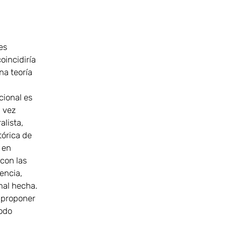
es
oincidiría
na teoría
ucional es
a vez
alista,
tórica de
 en
 con las
encia,
mal hecha.
a proponer
modo