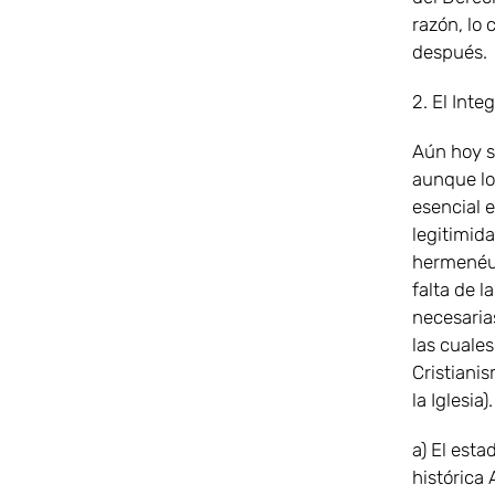
razón, lo 
después.
2. El Int
Aún hoy su
aunque lo
esencial 
legitimid
hermenéuti
falta de 
necesarias
las cuales
Cristianis
la Iglesia
a) El est
histórica 