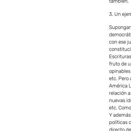
también.
3. Un eje
Supongamo
democráti
con ese ju
constituc
Escrituras
fruto de u
opinables 
etc. Pero 
América L
relación a
nuevas id
etc. Como
Y además,
políticas 
directo d