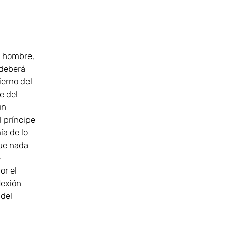
el hombre,
 deberá
ierno del
e del
un
 príncipe
ía de lo
fue nada
-
or el
lexión
 del