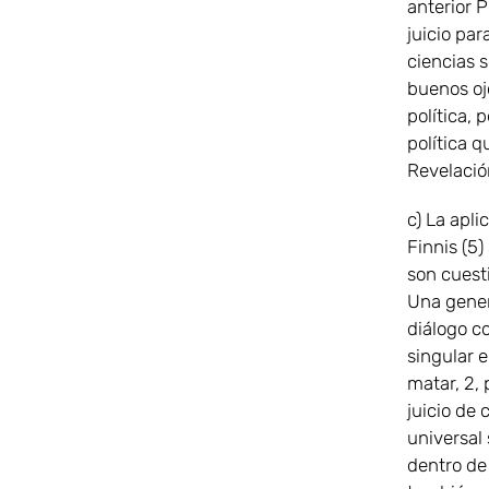
anterior P
juicio par
ciencias 
buenos oj
política,
política 
Revelación
c) La apl
Finnis (5
son cuest
Una gener
diálogo co
singular e
matar, 2,
juicio de
universal
dentro de 