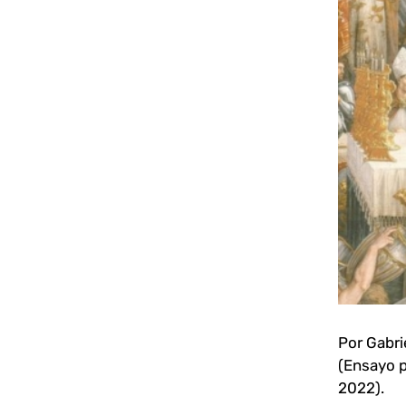
más
grande
Por Gabri
(Ensayo p
2022).