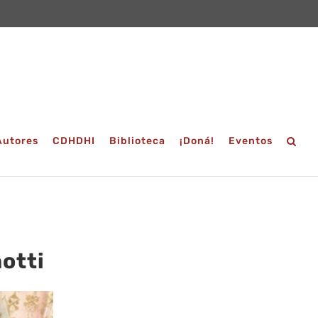
Autores
CDHDHI
Biblioteca
¡Doná!
Eventos
otti