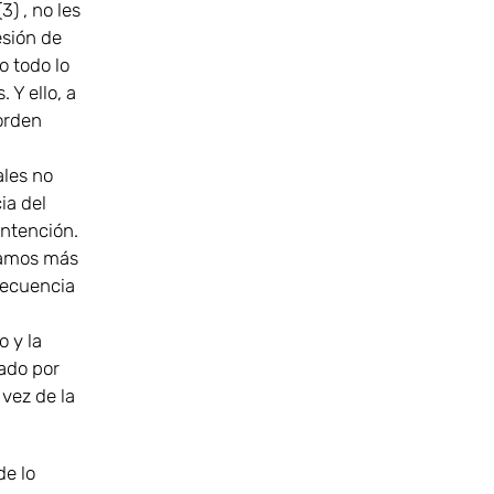
) , no les
esión de
o todo lo
Y ello, a
 orden
ales no
ia del
intención.
damos más
secuencia
 y la
tado por
 vez de la
de lo