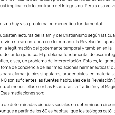
cual implica todo lo contrario del Integrismo. Pero a eso vol
egrismo hoy y su problema hermenéutico fundamental.
bsisten lecturas del Islam y del Cristianismo según las cua
 divino no se confunda con lo humano, la Revelación jugarí
en la legitimación del gobernante temporal y también en la
ad del orden jurídico. El problema fundamental de esos inte
co, o sea, un problema de interpretación. Esto es, la ignora
la toma de conciencia de las “mediaciones hermenéuticas” q
 para afirmar juicios singulares, prudenciales, en materia so
 NO son suficientes las fuentes habituales de la Revelación (
mo, al menos, ellas son: Las Escrituras, la Tradición y el Magi
). Esas mediaciones son:
ado de determinadas ciencias sociales en determinada circu
Aunque a partir de los 60 es habitual que los teólogos católi