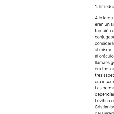
1. Introdu
A lo largo
eran un si
también el
conjugaba
consideram
al mismo 
al oráculo
llamaos g
era todo u
tres aspec
era incomp
Las normas
dependían 
Levítico 
Cristiani
del Derech