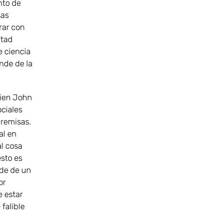
nto de
sas
rar con
rtad
e ciencia
nde de la
bien John
ociales
premisas.
al en
al cosa
esto es
nde de un
or
e estar
falible