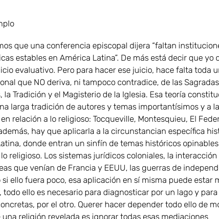
mplo
s que una conferencia episcopal dijera “faltan institucion
cas estables en América Latina”. De más está decir que yo c
icio evaluativo. Pero para hacer ese juicio, hace falta toda u
ional que NO deriva, ni tampoco contradice, de las Sagradas
, la Tradición y el Magisterio de la Iglesia. Esa teoría constit
na larga tradición de autores y temas importantísimos y a l
en relación a lo religioso: Tocqueville, Montesquieu, El Feder
además, hay que aplicarla a la circunstancian específica his
atina, donde entran un sinfín de temas históricos opinables
 lo religioso. Los sistemas jurídicos coloniales, la interacción
eas que venían de Francia y EEUU, las guerras de independ
 si ello fuera poco, esa aplicación en sí misma puede estar 
 todo ello es necesario para diagnosticar por un lago y par
concretas, por el otro. Querer hacer depender todo ello de 
e una religión revelada es ignorar todas esas mediaciones