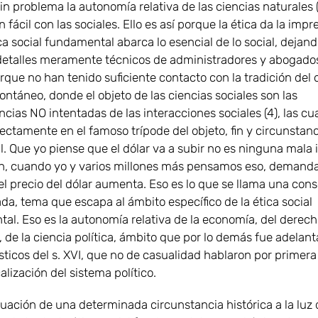
n problema la autonomía relativa de las ciencias naturales (3
n fácil con las sociales. Ello es así porque la ética da la impr
ca social fundamental abarca lo esencial de lo social, dejand
etalles meramente técnicos de administradores y abogados. 
rque no han tenido suficiente contacto con la tradición del
ontáneo, donde el objeto de las ciencias sociales son las
ias NO intentadas de las interacciones sociales (4), las cu
ectamente en el famoso trípode del objeto, fin y circunstanc
. Que yo piense que el dólar va a subir no es ninguna mala 
n, cuando yo y varios millones más pensamos eso, deman
 el precio del dólar aumenta. Eso es lo que se llama una con
da, tema que escapa al ámbito específico de la ética social
al. Eso es la autonomía relativa de la economía, del derecho
 de la ciencia política, ámbito que por lo demás fue adelan
sticos del s. XVI, que no de casualidad hablaron por primera
alización del sistema político.
uación de una determinada circunstancia histórica a la luz 