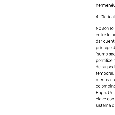
hermenéu
4. Clerica
No son lo 
entre lo p
dar cuenta
príncipe 
“sumo sac
pontífice
de su pod
temporal. 
menos que 
colombino
Papa. Un 
clave con
sistema d