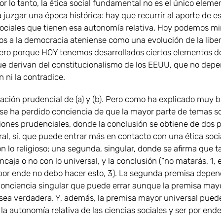
or lo tanto, la ética social fundamental no es el único eleme
a juzgar una época histórica: hay que recurrir al aporte de e
sociales que tienen esa autonomía relativa. Hoy podemos mi
os a la democracia ateniense como una evolución de la libe
 pero porque HOY tenemos desarrollados ciertos elementos d
que derivan del constitucionalismo de los EEUU, que no depe
 ni la contradice.
icación prudencial de (a) y (b). Pero como ha explicado muy 
) se ha perdido conciencia de que la mayor parte de temas s
iones prudenciales, donde la conclusión se obtiene de dos 
al, sí, que puede entrar más en contacto con una ética soci
n lo religioso; una segunda, singular, donde se afirma que t
ncaja o no con lo universal, y la conclusión (“no matarás, 1, 
 por ende no debo hacer esto, 3). La segunda premisa depe
 conciencia singular que puede errar aunque la premisa may
 sea verdadera. Y, además, la premisa mayor universal pued
la autonomía relativa de las ciencias sociales y ser por ende 