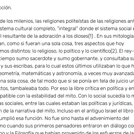
cción.
 de los milenios, las religiones politeístas de las religiones a
stema cultural completo, “integral” donde el sistema social 
 resultante de la adoración a los dioses(1) . En sus mitología
n, como si fueran una sola cosa, tres aspectos que hoy
os distintos: lo religioso, lo político y lo científico(2). El rey
tiempo sumo sacerdote y sumo gobernante, y consultaba s
 y sus escribas, para lo cual estos últimos utilizaban lo que 
eometría, matemáticas y astronomía, a veces muy avanzada
na sola cosa, de tal modo que si se ponía en tela de juicio u
tos, tambaleaba todo. Por eso la libre crítica en política y e
atible con la estabilidad del mito. Con lo social sucedía lo
 sociales, entre las cuales estaban las políticas y jurídicas,
de la narrativa del mito. Incluso en el antiguo Israel el libro
cumplió esa función. No fue sino hasta el advenimiento del
smo cuando sus primeros pensadores entraron en diálogo co
o y la Filosofía que habían provenido de los esfuerzos de la