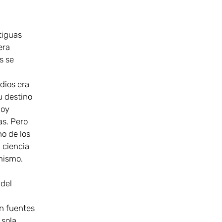
ntiguas
era
s se
-dios era
u destino
hoy
s. Pero
no de los
n ciencia
 mismo.
 del
n fuentes
 sola