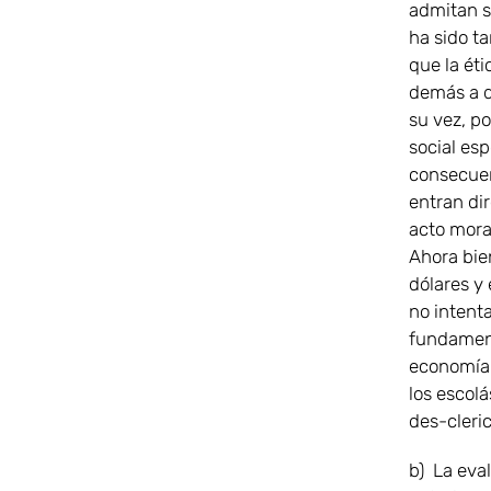
admitan si
ha sido ta
que la éti
demás a d
su vez, po
social esp
consecuenc
entran dir
acto moral
Ahora bie
dólares y
no intenta
fundament
economía,
los escolá
des-cleric
b) La eval