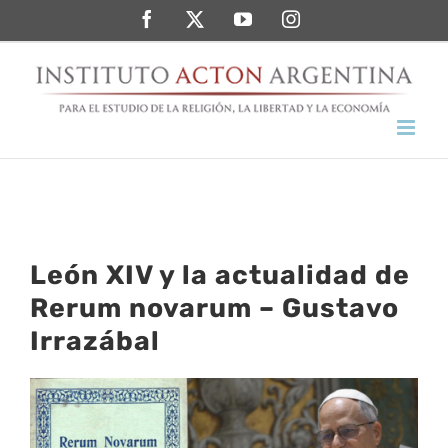
Saltar
Facebook
Twitter
YouTube
Instagram
al
contenido
León XIV y la actualidad de
Rerum novarum – Gustavo
Irrazábal
Ver
imagen
más