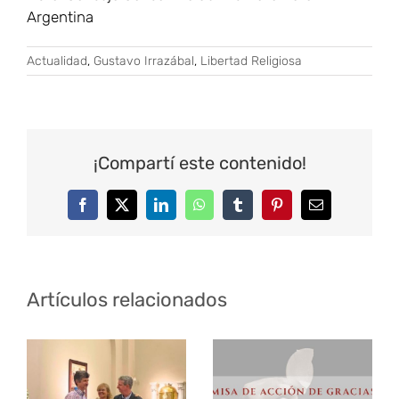
Argentina
Actualidad
,
Gustavo Irrazábal
,
Libertad Religiosa
¡Compartí este contenido!
Facebook
Twitter
LinkedIn
WhatsApp
Tumblr
Pinterest
Correo
electrónico
Artículos relacionados