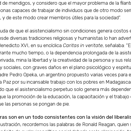
d de mendigos, y considero que el mayor problema de la filant
onas capaces de trabajar de individuos que de otro modo ser
, y de este modo crear miembros útiles para la sociedad”.
da de que el asistencialismo sin condiciones genera costos e
de diversas tradiciones religiosas y humanistas lo han advert
enedicto XVI, en su encíclica
Caritas in veritate
, señalaba: “E
rante mucho tiempo, o la dependencia prolongada de la asist
privada, mina la libertad y la creatividad de la persona y sus re
 y sociales, con graves daños en el plano psicológico y espiritu
padre Pedro Opeka, un argentino propuesto varias veces para 
a Paz por su incansable trabajo con los pobres en Madagascar
o que el asistencialismo perpetuo solo genera más dependen
ue la promoción de la educación, la capacitación y el trabajo d
e las personas se pongan de pie.
ras son en un todo consistentes con la visión del liberal
lustración, recordemos las palabras de Ronald Reagan, quien 