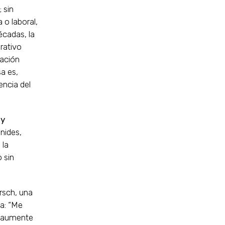
 sin
 o laboral,
écadas, la
rativo
cación
a es,
encia del
 y
nides,
 la
 sin
rsch, una
ba: “Me
e aumente