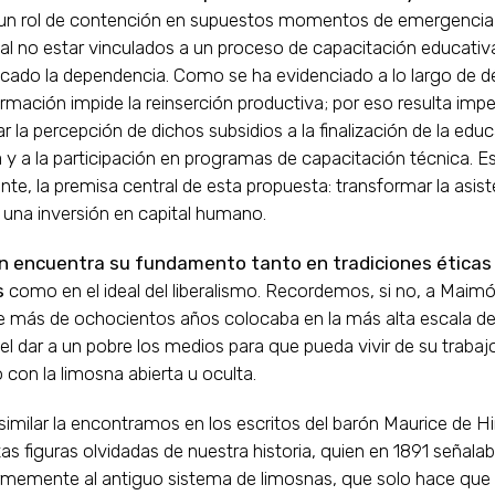
un rol de contención en supuestos momentos de emergencia;
l no estar vinculados a un proceso de capacitación educativa
icado la dependencia. Como se ha evidenciado a lo largo de d
ormación impide la reinserción productiva; por eso resulta impe
r la percepción de dichos subsidios a la finalización de la edu
a y a la participación en programas de capacitación técnica. Es
te, la premisa central de esta propuesta: transformar la asist
una inversión en capital humano.
ón encuentra su fundamento tanto en tradiciones éticas
s
como en el ideal del liberalismo. Recordemos, si no, a Maimó
e más de ochocientos años colocaba en la más alta escala de
a el dar a un pobre los medios para que pueda vivir de su trabajo
 con la limosna abierta u oculta.
similar la encontramos en los escritos del barón Maurice de Hi
tas figuras olvidadas
de nuestra historia, quien en 1891 señala
rmemente al antiguo sistema de limosnas, que solo hace qu