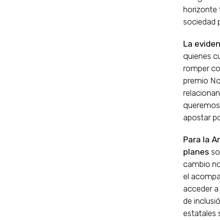
horizonte 
sociedad 
La evide
quienes c
romper con
premio Nob
relacionan
queremos s
apostar po
Para la A
planes
soc
cambio no 
el acompa
acceder a 
de inclusi
estatales