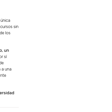
 única
ecursos sin
 de los
o, un
r sí
 de
a a una
ente
ersidad