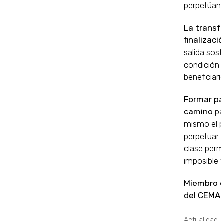
perpetúan
La transf
finalizaci
salida sos
condición y
beneficiari
Formar pa
camino
pa
mismo el p
perpetuar
clase per
imposible 
Miembro d
del CEMA
Actualidad
,