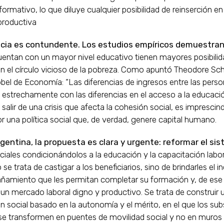
formativo, lo que diluye cualquier posibilidad de reinserción en 
productiva
ncia es contundente. Los estudios empíricos demuestra
uentan con un mayor nivel educativo tienen mayores posibili
 el círculo vicioso de la pobreza. Como apuntó Theodore Sch
el de Economía: “Las diferencias de ingresos entre las perso
 estrechamente con las diferencias en el acceso a la educación
alir de una crisis que afecta la cohesión social, es imprescind
r una política social que, de verdad, genere capital humano.
rgentina, la propuesta es clara y urgente: reformar el si
iales condicionándolos a la educación y la capacitación labor
se trata de castigar a los beneficiarios, sino de brindarles el i
ñamiento que les permitan completar su formación y, de es
un mercado laboral digno y productivo. Se trata de construir
ón social basado en la autonomía y el mérito, en el que los sub
 se transformen en puentes de movilidad social y no en muros