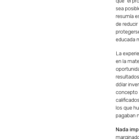
que “el pr
sea posibl
resumía e
de reducir
protegerse
educada m
La experie
en la mate
oportunida
resultados
dólar inve
concepto d
calificado
los que hu
pagaban 
Nada imp
marginado