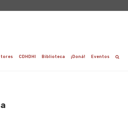
utores
CDHDHI
Biblioteca
¡Doná!
Eventos
ca