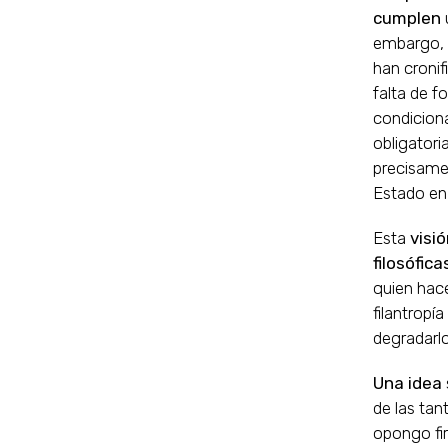
cumplen
embargo, a
han cronif
falta de f
condiciona
obligatori
precisamen
Estado en 
Esta
visi
filosófica
quien hac
filantropí
degradarlo
Una idea
de las tan
opongo fi