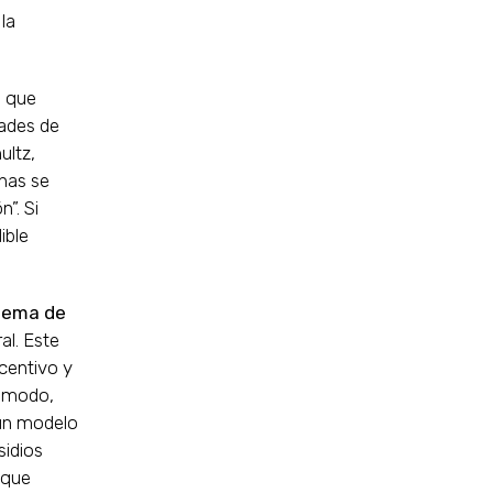
la
n
que
dades de
ultz,
nas se
”. Si
ible
stema de
al. Este
ncentivo y
e modo,
 un modelo
sidios
 que