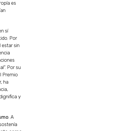
ropía es
ían
n sí
ido. Por
l estar sin
encia
laciones
al”. Por su
el Premio
, ha
cia,
ignifica y
ismo
. A
sostenía