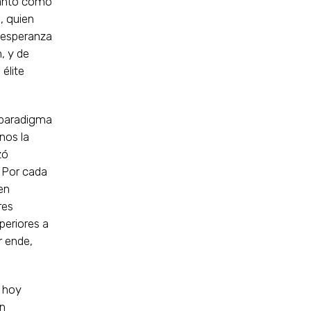
 tanto como
, quien
 esperanza
, y de
élite
 paradigma
nos la
zó
. Por cada
en
res
periores a
r ende,
s hoy
un