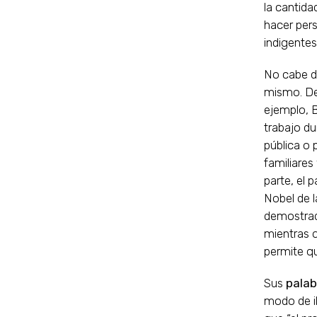
la cantida
hacer pers
indigentes
No cabe du
mismo. Des
ejemplo, B
trabajo du
pública o 
familiares
parte, el 
Nobel de l
demostrad
mientras q
permite qu
Sus
palab
modo de i