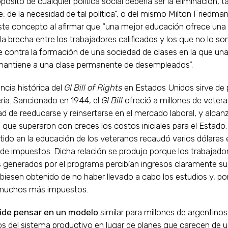
opósito de cualquier política social debería ser la eliminación,
e, de la necesidad de tal política”, o del mismo Milton Friedman
ste concepto al afirmar que “una mejor educación ofrece una
 la brecha entre los trabajadores calificados y los que no lo son
 contra la formación de una sociedad de clases en la que una 
antiene a una clase permanente de desempleados”.
ncia histórica del
GI Bill of Rights
en Estados Unidos sirve de
ria. Sancionado en 1944, el
GI Bill
ofreció a millones de vetera
d de reeducarse y reinsertarse en el mercado laboral, y alcan
 que superaron con creces los costos iniciales para el Estado
rtido en la educación de los veteranos recaudó varios dólares 
e impuestos. Dicha relación se produjo porque los trabajado
s generados por el programa percibían ingresos claramente su
biesen obtenido de no haber llevado a cabo los estudios y, po
muchos más impuestos.
ide pensar en un modelo
similar para millones de argentino
s del sistema productivo en lugar de planes que carecen de 