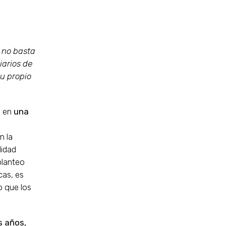
; no basta
iarios de
u propio
o en
una
n la
lidad
planteo
cas, es
o que los
s años,