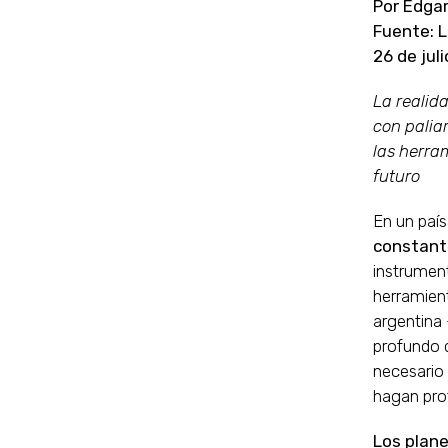
Por Edga
Fuente: L
26 de jul
La realida
con paliar
las herra
futuro
En un país
constante
instrument
herramient
argentina 
profundo d
necesario 
hagan prot
Los plane