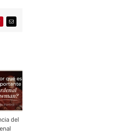
interest
Correo
electrónico
cia del
enal