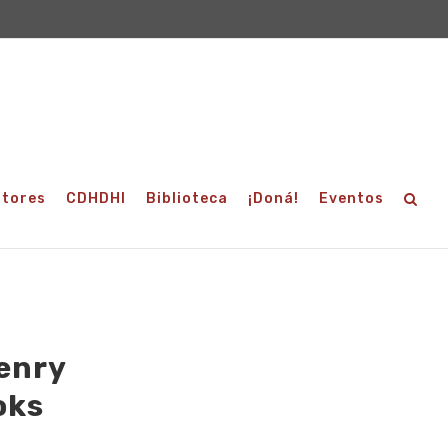
utores
CDHDHI
Biblioteca
¡Doná!
Eventos
enry
oks