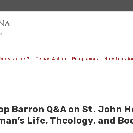
énes somos?
Temas Acton
Programas
Nuestros A
op Barron Q&A on St. John H
an’s Life, Theology, and Bo