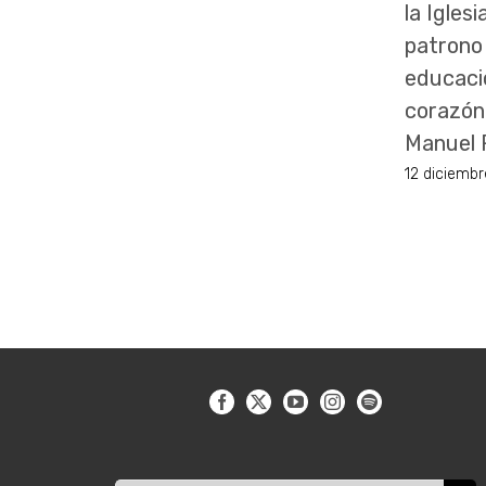
la Iglesi
patrono
educaci
corazón
Manuel 
12 diciemb