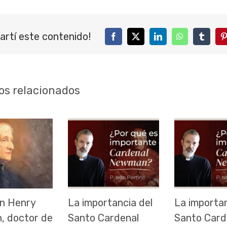
artí este contenido!
Facebook
Twitter
LinkedIn
WhatsApp
Tumblr
P
os relacionados
n Henry
La importancia del
La importan
 doctor de
Santo Cardenal
Santo Card