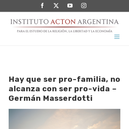
Saltar
Facebook
Twitter
YouTube
Instagram
al
contenido
Hay que ser pro-familia, no
alcanza con ser pro-vida –
Germán Masserdotti
Ver
imagen
más