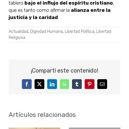
tablero
bajo el influjo del espíritu cristiano
,
que es tanto como afirmar la
alianza entre la
justicia y la caridad
.
Actualidad
,
Dignidad Humana
,
Libertad Política
,
Libertad
Religiosa
¡Compartí este contenido!
Facebook
Twitter
LinkedIn
WhatsApp
Tumblr
Pinterest
Correo
electrónico
Artículos relacionados