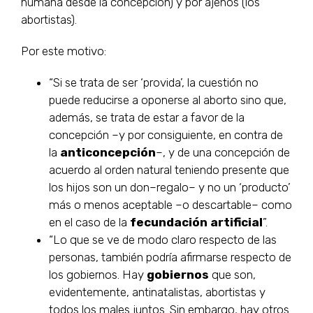
humana desde la concepción) y por ajenos (los
abortistas).
Por este motivo:
“Si se trata de ser ‘provida’, la cuestión no
puede reducirse a oponerse al aborto sino que,
además, se trata de estar a favor de la
concepción –y por consiguiente, en contra de
la
anticoncepción
–, y de una concepción de
acuerdo al orden natural teniendo presente que
los hijos son un don–regalo– y no un ‘producto’
más o menos aceptable –o descartable– como
en el caso de la
fecundación artificial
”.
“Lo que se ve de modo claro respecto de las
personas, también podría afirmarse respecto de
los gobiernos. Hay
gobiernos
que son,
evidentemente, antinatalistas, abortistas y
todos los males juntos. Sin embargo, hay otros