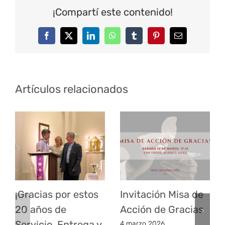
¡Compartí este contenido!
Facebook
Twitter
LinkedIn
WhatsApp
Tumblr
Pinterest
Correo
electrónico
Artículos relacionados
¡Gracias por estos
Invitación Misa de
20 años de
Acción de Gracias
Servicio, Entrega y
4 marzo 2026