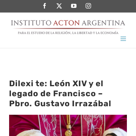
Saltar
Facebook
Twitter
YouTube
Instagram
al
contenido
Dilexi te: León XIV y el
legado de Francisco –
Pbro. Gustavo Irrazábal
Ver
imagen
más