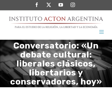
Saltar
Facebook
Twitter
YouTube
Instagram
al
contenido
Conversatorio: «Un
debate cultural:
liberales clásicos,
libertarios y
conservadores, hoy»