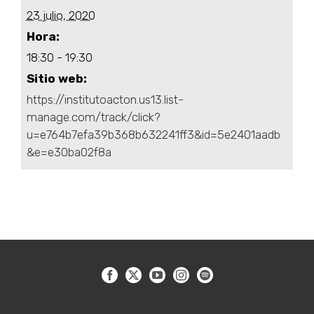
23 julio, 2020
Hora:
18:30 - 19:30
Sitio web:
https://institutoacton.us13.list-
manage.com/track/click?
u=e764b7efa39b368b632241ff3&id=5e2401aadb
&e=e30ba02f8a