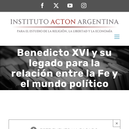
Saltar
Facebook
Twitter
YouTube
Instagram
al
contenido
Benedicto XVI y su
legado para la
relación entre la Fe y
el mundo político
×