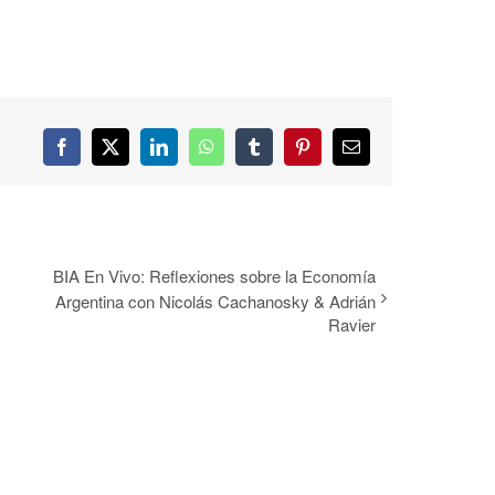
Facebook
Twitter
LinkedIn
WhatsApp
Tumblr
Pinterest
Correo
electrónico
BIA En Vivo: Reflexiones sobre la Economía
Argentina con Nicolás Cachanosky & Adrián
Ravier