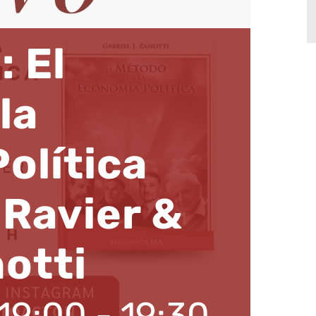
: El
la
olítica
 Ravier &
otti
 19:00
-
19:30