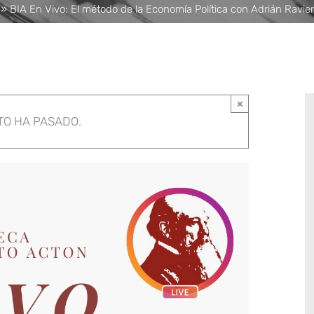
»
BIA En Vivo: El método de la Economía Política con Adrián Ravier
×
TO HA PASADO.