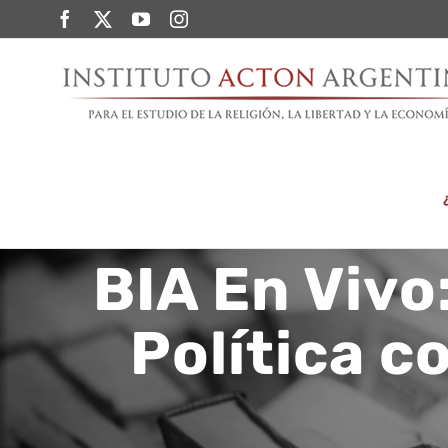
Saltar
Facebook
Twitter
YouTube
Instagram
al
contenido
BIA En Vivo
Política c