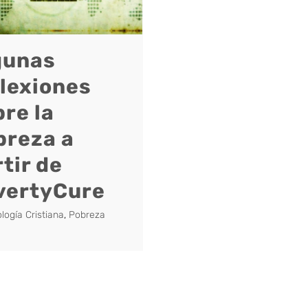
gunas
flexiones
re la
breza a
tir de
vertyCure
logía Cristiana
,
Pobreza