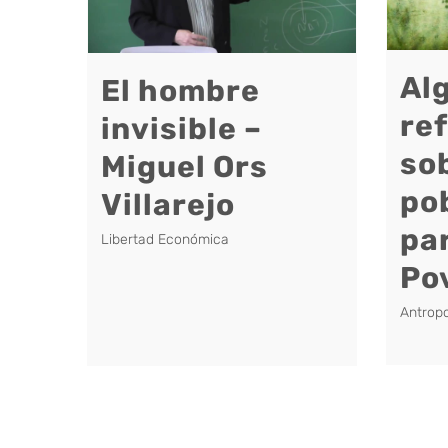
Al
El hombre
re
invisible –
sob
Miguel Ors
po
Villarejo
par
Libertad Económica
Po
Antropo