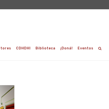
utores
CDHDHI
Biblioteca
¡Doná!
Eventos