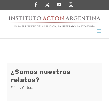
Saltar
Facebook
Twitter
YouTube
Instagram
al
contenido
¿Somos nuestros
relatos?
Ética y Cultura