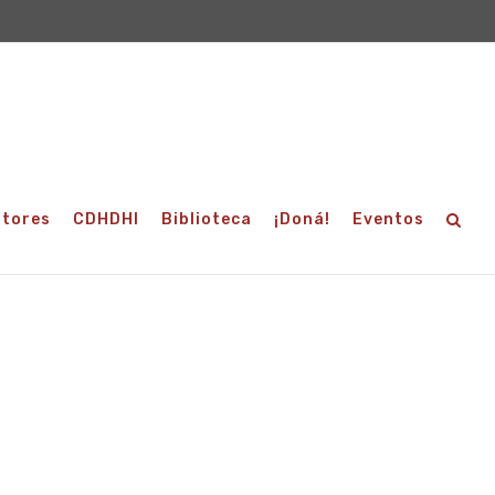
utores
CDHDHI
Biblioteca
¡Doná!
Eventos