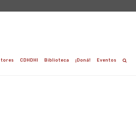
utores
CDHDHI
Biblioteca
¡Doná!
Eventos