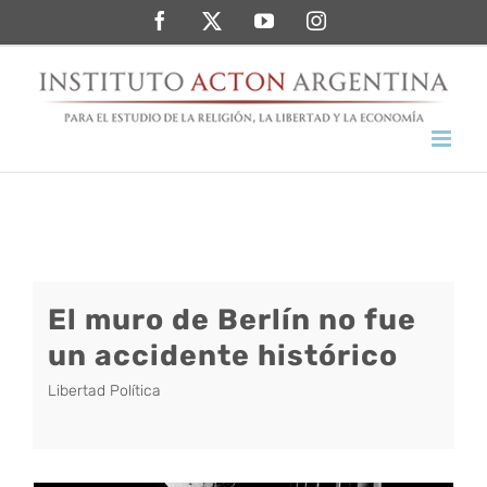
Saltar
Facebook
Twitter
YouTube
Instagram
al
contenido
El muro de Berlín no fue
un accidente histórico
Libertad Política