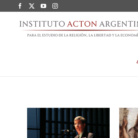
Saltar
Facebook
Twitter
YouTube
Instagram
al
contenido