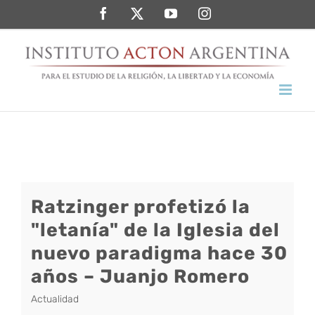
Saltar
Facebook
Twitter
YouTube
Instagram
al
contenido
Ratzinger profetizó la
"letanía" de la Iglesia del
nuevo paradigma hace 30
años – Juanjo Romero
Actualidad