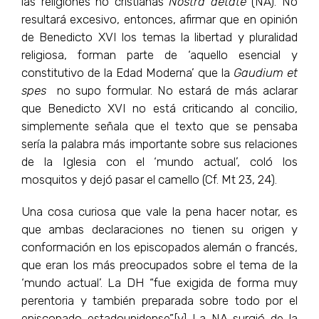
las religiones no cristianas
Nostra aetate
(NA). No
resultará excesivo, entonces, afirmar que en opinión
de Benedicto XVI los temas la libertad y pluralidad
religiosa, forman parte de ‘aquello esencial y
constitutivo de la Edad Moderna’ que la
Gaudium et
spes
no supo formular. No estará de más aclarar
que Benedicto XVI no está criticando al concilio,
simplemente señala que el texto que se pensaba
sería la palabra más importante sobre sus relaciones
de la Iglesia con el ‘mundo actual’, coló los
mosquitos y dejó pasar el camello (Cf. Mt 23, 24).
Una cosa curiosa que vale la pena hacer notar, es
que ambas declaraciones no tienen su origen y
conformación en los episcopados alemán o francés,
que eran los más preocupados sobre el tema de la
‘mundo actual’. La DH “fue exigida de forma muy
perentoria y también preparada sobre todo por el
episcopado estadounidense”.[v] La NA surgió de la