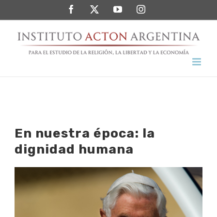
Saltar
Facebook
Twitter
YouTube
Instagram
al
contenido
En nuestra época: la
dignidad humana
Ver
imagen
más
grande