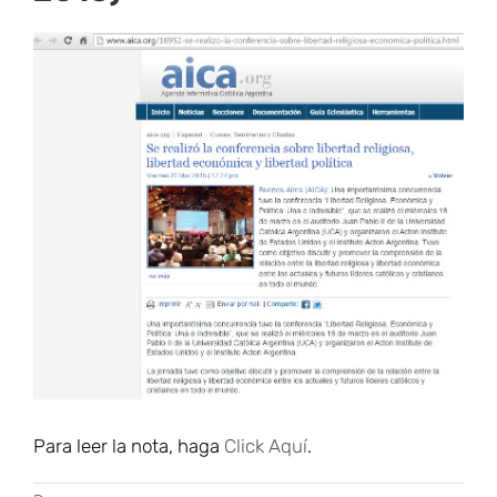
Ver
imagen
más
grande
Para leer la nota, haga
Click Aquí
.