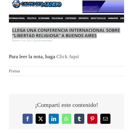
Ver
imagen
más
grande
Para leer la nota, haga
Click Aquí
Prensa
¡Compartí este contenido!
Facebook
Twitter
LinkedIn
WhatsApp
Tumblr
Pinterest
Correo
electrónico