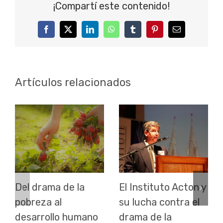
¡Compartí este contenido!
Facebook
Twitter
LinkedIn
WhatsApp
Tumblr
Pinterest
Correo
electrónico
Artículos relacionados
Del drama de la
El Instituto Acton y
pobreza al
su lucha contra el
desarrollo humano
drama de la