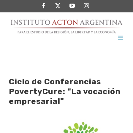
Saltar
Facebook
Twitter
YouTube
Instagram
al
contenido
Ciclo de Conferencias
PovertyCure: "La vocación
empresarial"
Ver
imagen
más