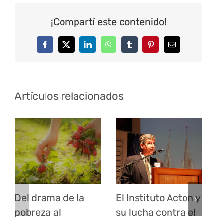
¡Compartí este contenido!
Facebook
Twitter
LinkedIn
WhatsApp
Tumblr
Pinterest
Correo
electrónico
Artículos relacionados
Del drama de la
El Instituto Acton y
pobreza al
su lucha contra el