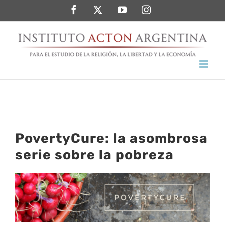
Saltar
Facebook
Twitter
YouTube
Instagram
al
contenido
PovertyCure: la asombrosa
serie sobre la pobreza
Ver
imagen
más
grande