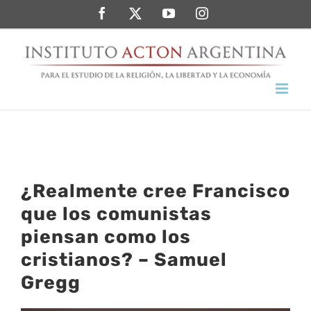
Saltar
Facebook
Twitter
YouTube
Instagram
al
contenido
¿Realmente cree Francisco
que los comunistas
piensan como los
cristianos? – Samuel
Gregg