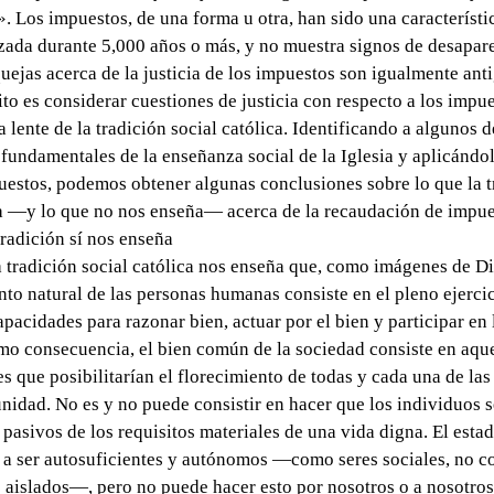
. Los impuestos, de una forma u otra, han sido una característic
izada durante 5,000 años o más, y no muestra signos de desapare
quejas acerca de la justicia de los impuestos son igualmente ant
to es considerar cuestiones de justicia con respecto a los impue
a lente de la tradición social católica. Identificando a algunos d
fundamentales de la enseñanza social de la Iglesia y aplicándo
uestos, podemos obtener algunas conclusiones sobre lo que la t
 —y lo que no nos enseña— acerca de la recaudación de impue
tradición sí nos enseña
a tradición social católica nos enseña que, como imágenes de Di
nto natural de las personas humanas consiste en el pleno ejerci
apacidades para razonar bien, actuar por el bien y participar en 
mo consecuencia, el bien común de la sociedad consiste en aque
s que posibilitarían el florecimiento de todas y cada una de la
nidad. No es y no puede consistir en hacer que los individuos 
 pasivos de los requisitos materiales de una vida digna. El esta
a ser autosuficientes y autónomos —como seres sociales, no 
 aislados—, pero no puede hacer esto por nosotros o a nosotro