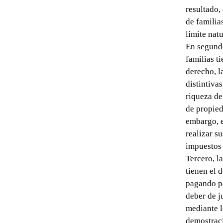
resultado,
de familia
límite natu
En segundo
familias t
derecho, l
distintiva
riqueza de
de propied
embargo, e
realizar s
impuestos
Tercero, l
tienen el 
pagando pa
deber de j
mediante l
demostraci