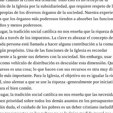
ón de la Iglesia por la subsidiariedad, que requiere respeto de 
propias de los diversos órganos de la sociedad. Nuestra experi
es que los órganos más poderosos tienden a absorber las funcion
ños y menos poderosos.
lugar, la tradición social católica no nos enseña que la riqueza d
ida a través de los impuestos. La clave es abrazar el concepto d
cada persona está llamada a hacer alguna contribución a la com
gún propósito. Una de las funciones de la Iglesia es recordar
ente a la gente sus deberes con la sociedad. Sin embargo, usar 
como vehículo de distribución es descuidar esta dimensión. Que
ursos es una cosa; lo que hacen con sus recursos es otra muy dis
lo más importante. Para la Iglesia, el objetivo no es igualar la r
d, sino alentar a que se use la riqueza -generalmente por iniciat
ara el bien común.
lugar, la tradición social católica no nos enseña que las necesid
nen prioridad sobre todos los demás asuntos en los presupuesto
Sin duda, el cuidado de los pobres es un deber cristiano ineludib