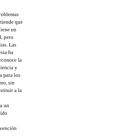
problemas
ntiende que
tiene un
d, pero
ias. Las
esia ha
econoce la
iencia y
a para los
no, sin
tituir a la
ra un
nido
rvención