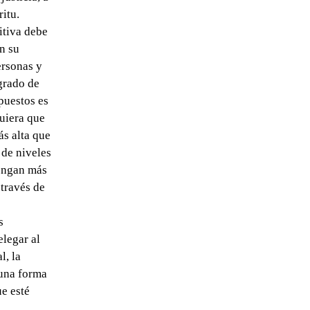
ritu.
itiva debe
n su
ersonas y
 grado de
puestos es
quiera que
s alta que
 de niveles
tengan más
través de
s
elegar al
l, la
 una forma
ue esté