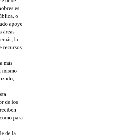
 se debe
pobres es
ública, o
stado apoye
s áreas
demás, la
e recursos
ia más
sí mismo
hazado,
sta
or de los
 reciben
 como para
le de la