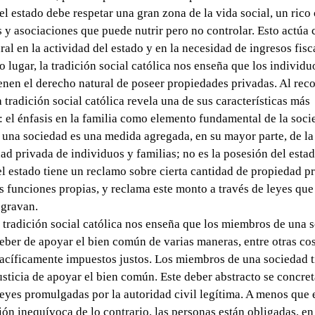
 el estado debe respetar una gran zona de la vida social, un rico
s y asociaciones que puede nutrir pero no controlar. Esto actúa
ral en la actividad del estado y en la necesidad de ingresos fisc
 lugar, la tradición social católica nos enseña que los individuo
ienen el derecho natural de poseer propiedades privadas. Al rec
a tradición social católica revela una de sus características más
s: el énfasis en la familia como elemento fundamental de la soci
 una sociedad es una medida agregada, en su mayor parte, de la
ad privada de individuos y familias; no es la posesión del estad
l estado tiene un reclamo sobre cierta cantidad de propiedad p
us funciones propias, y reclama este monto a través de leyes que
 gravan.
a tradición social católica nos enseña que los miembros de una 
deber de apoyar el bien común de varias maneras, entre otras co
cíficamente impuestos justos. Los miembros de una sociedad t
usticia de apoyar el bien común. Este deber abstracto se concret
eyes promulgadas por la autoridad civil legítima. A menos que 
ón inequívoca de lo contrario, las personas están obligadas, en j