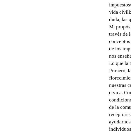
impuestos»
vida civil
duda, las 
Mi propósi
través de l
conceptos 
de los imp
nos enseña
Lo que la 
Primero, l
florecimie
nuestras c
cívica. Co
condicione
de la comu
receptores
ayudarnos 
individuos