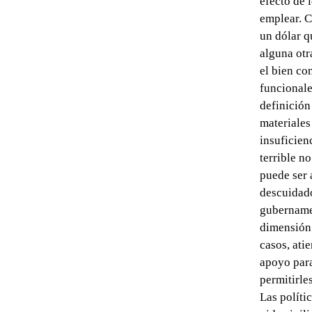
efecto de 
emplear. C
un dólar q
alguna otr
el bien co
funcionale
definición
materiales
insuficien
terrible n
puede ser 
descuidado
gubername
dimensión 
casos, ati
apoyo para
permitirle
Las políti