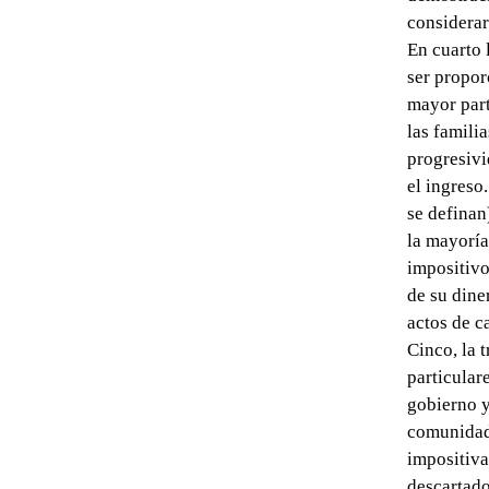
considerar 
En cuarto 
ser propor
mayor part
las famili
progresivi
el ingreso
se definan
la mayoría
impositivo
de su dine
actos de c
Cinco, la 
particular
gobierno y
comunidad 
impositiva
descartado