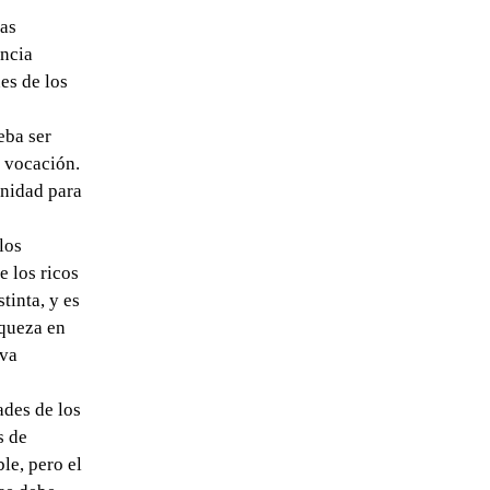
las
encia
es de los
eba ser
e vocación.
unidad para
los
 los ricos
tinta, y es
iqueza en
iva
ades de los
s de
le, pero el