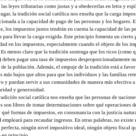
las leyes tributarias como justas y a obedecerlas en letra y espí
lugar, la tradición social católica nos enseña que la carga impos
cionada a la capacidad de pago de las personas y los hogares. E
e, los impuestos justos tendrán en cuenta la capacidad de las p
as para llevar la carga exigida. Este principio fomenta un cierto
dad en los impuestos, especialmente cuando el objeto de los im
. Es menos claro que la tradición sostenga que los ricos (como 
) deben pagar una tasa de impuestos desproporcionadamente má
 de la población. Además, el empuje de la tradición está a favor
s más bajos que altos para que los individuos y las familias re
ro y puedan servir a sus comunidades de manera más efectiva a 
aridad y generosidad.
tradición social católica nos enseña que las personas de nacione
es son libres de tomar determinaciones sobre qué operaciones d
 qué formas de impuestos, en consonancia con la justicia natura
empleará para recaudar ingresos. En otras palabras, no existe
 perfecta, ningún nivel impositivo ideal, ningún objeto fiscal q
 en principio.