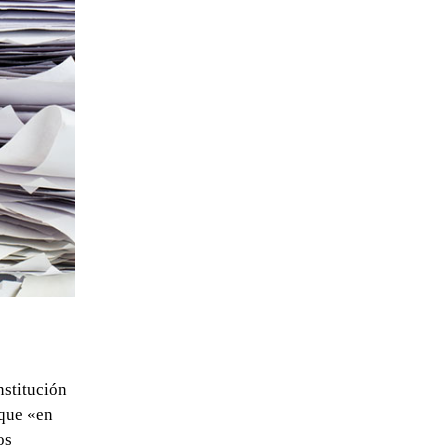
nstitución
 que «en
os