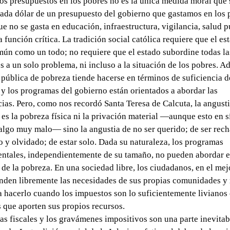
los presupuestos en los pobres no es la única medida moral que
ada dólar de un presupuesto del gobierno que gastamos en los 
ue no se gasta en educación, infraestructura, vigilancia, salud p
a función crítica. La tradición social católica requiere que el e
mún como un todo; no requiere que el estado subordine todas la
s a un solo problema, ni incluso a la situación de los pobres. A
 pública de pobreza tiende hacerse en términos de suficiencia d
 y los programas del gobierno están orientados a abordar las
cias. Pero, como nos recordó Santa Teresa de Calcuta, la angust
o es la pobreza física ni la privación material —aunque esto en 
algo muy malo— sino la angustia de no ser querido; de ser rec
 y olvidado; de estar solo. Dada su naturaleza, los programas
ntales, independientemente de su tamaño, no pueden abordar e
de la pobreza. En una sociedad libre, los ciudadanos, en el mej
enden libremente las necesidades de sus propias comunidades y
 hacerlo cuando los impuestos son lo suficientemente livianos
s que aporten sus propios recursos.
cas fiscales y los gravámenes impositivos son una parte inevitab