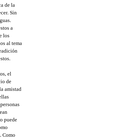
a de la
cer. Sin
iguas.
stos a
e los
los al tema
radición
stos.
os, el
cio de
la amistad
llas
s personas
sean
do puede
como
s. Como