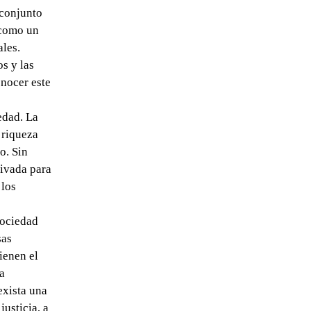
 conjunto
 como un
ales.
s y las
onocer este
edad. La
 riqueza
o. Sin
rivada para
 los
sociedad
sas
ienen el
a
exista una
usticia, a