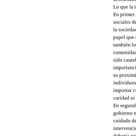
Lo que la 
En primer 
sociales d
la socieda
papel que 
también lo
comunidade
sido caute
importanci
su proximi
individuos
importar c
caridad ni
En segundo
gobierno m
cuidado de
intervenci
debería ces