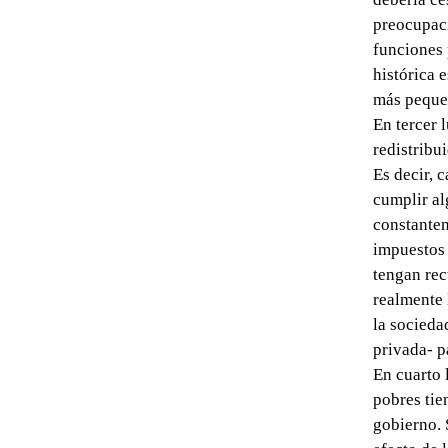
preocupaci
funciones 
histórica 
más peque
En tercer 
redistribu
Es decir, 
cumplir al
constantem
impuestos 
tengan rec
realmente 
la socieda
privada- p
En cuarto 
pobres tie
gobierno. 