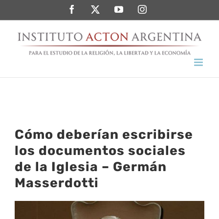
Saltar
Facebook
Twitter
YouTube
Instagram
al
contenido
Cómo deberían escribirse
los documentos sociales
de la Iglesia – Germán
Masserdotti
Ver
imagen