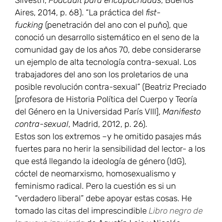
Silvestri,
Foucault para encapuchadas
, Buenos
Aires, 2014, p. 68). “La práctica del
fist-
fucking
(penetración del ano con el puño), que
conoció un desarrollo sistemático en el seno de la
comunidad gay de los años 70, debe considerarse
un ejemplo de alta tecnología contra-sexual. Los
trabajadores del ano son los proletarios de una
posible revolución contra-sexual” (Beatriz Preciado
[profesora de Historia Política del Cuerpo y Teoría
del Género en la Universidad París VIII],
Manifiesto
contra-sexual
, Madrid, 2012, p. 26).
Estos son los extremos –y he omitido pasajes más
fuertes para no herir la sensibilidad del lector- a los
que está llegando la ideología de género (IdG),
cóctel de neomarxismo, homosexualismo y
feminismo radical. Pero la cuestión es si un
“verdadero liberal” debe apoyar estas cosas. He
tomado las citas del imprescindible
Libro negro de