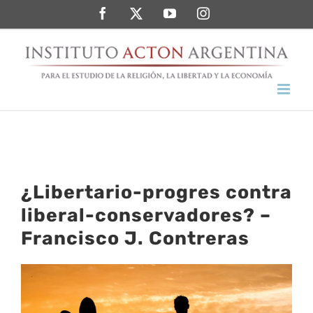
Saltar
Facebook
Twitter
YouTube
Instagram
al
contenido
¿Libertario-progres contra
liberal-conservadores? –
Francisco J. Contreras
Ver
imagen
más