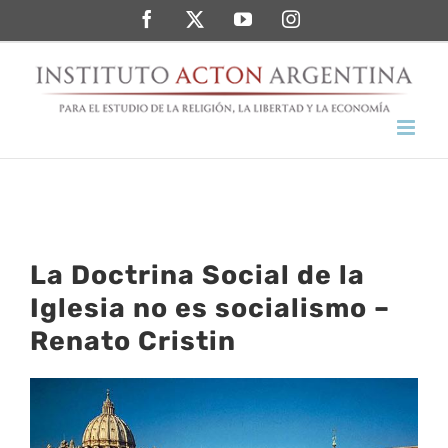
Saltar
Facebook
Twitter
YouTube
Instagram
al
contenido
La Doctrina Social de la
Iglesia no es socialismo –
Renato Cristin
Ver
imagen
más