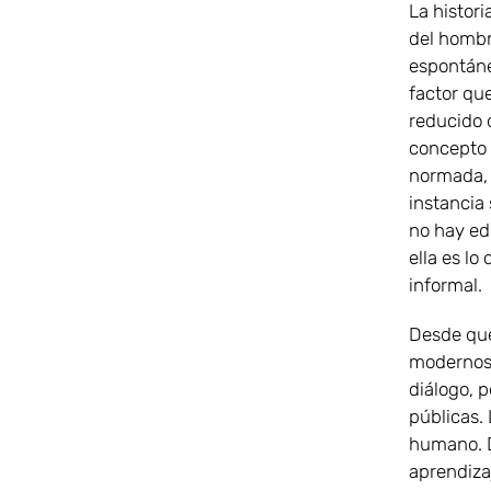
La histor
del hombr
espontáne
factor qu
reducido 
concepto 
normada, 
instancia 
no hay ed
ella es l
informal.
Desde que
modernos,
diálogo, 
públicas.
humano. D
aprendiza