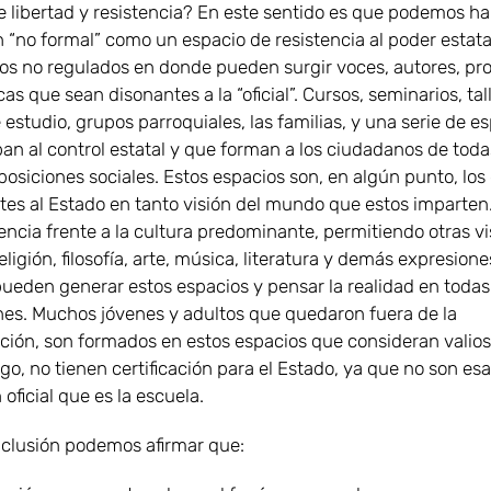
e libertad y resistencia? En este sentido es que podemos hab
 “no formal” como un espacio de resistencia al poder estata
ios no regulados en donde pueden surgir voces, autores, pr
s que sean disonantes a la “oficial”. Cursos, seminarios, tal
estudio, grupos parroquiales, las familias, y una serie de e
an al control estatal y que forman a los ciudadanos de toda
posiciones sociales. Estos espacios son, en algún punto, los
mites al Estado en tanto visión del mundo que estos imparte
encia frente a la cultura predominante, permitiendo otras vi
igión, filosofía, arte, música, literatura y demás expresione
eden generar estos espacios y pensar la realidad en todas
es. Muchos jóvenes y adultos que quedaron fuera de la
ación, son formados en estos espacios que consideran valios
o, no tienen certificación para el Estado, ya que no son esa
oficial que es la escuela.
lusión podemos afirmar que: