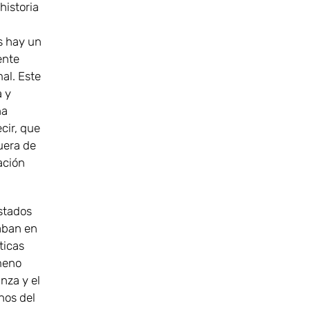
historia
s hay un
ente
al. Este
a y
na
cir, que
uera de
ación
Estados
aban en
ticas
meno
nza y el
nos del