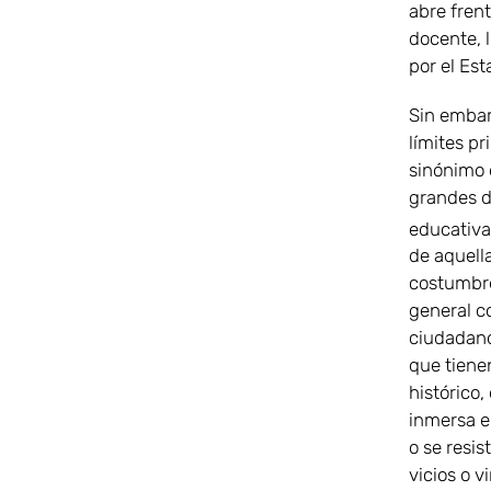
abre fren
docente, 
por el Est
Sin embarg
límites pr
sinónimo 
grandes d
educativa
de aquell
costumbres
general co
ciudadano
que tiene
histórico,
inmersa e
o se resis
vicios o v