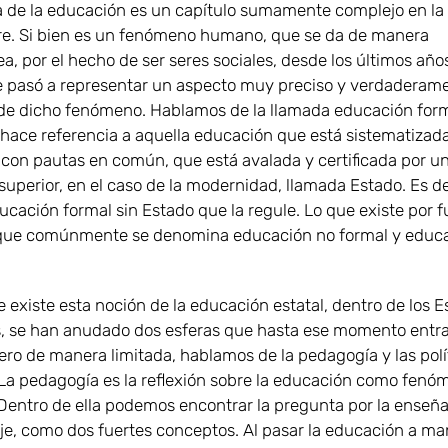
ia de la educación es un capítulo sumamente complejo en la 
e. Si bien es un fenómeno humano, que se da de manera
a, por el hecho de ser seres sociales, desde los últimos año
e pasó a representar un aspecto muy preciso y verdaderam
de dicho fenómeno. Hablamos de la llamada educación form
hace referencia a aquella educación que está sistematizad
con pautas en común, que está avalada y certificada por u
superior, en el caso de la modernidad, llamada Estado. Es de
ucación formal sin Estado que la regule. Lo que existe por f
o que comúnmente se denomina educación no formal y educ
 existe esta noción de la educación estatal, dentro de los 
 se han anudado dos esferas que hasta ese momento entr
pero de manera limitada, hablamos de la pedagogía y las polí
 La pedagogía es la reflexión sobre la educación como fenó
entro de ella podemos encontrar la pregunta por la enseña
je, como dos fuertes conceptos. Al pasar la educación a ma