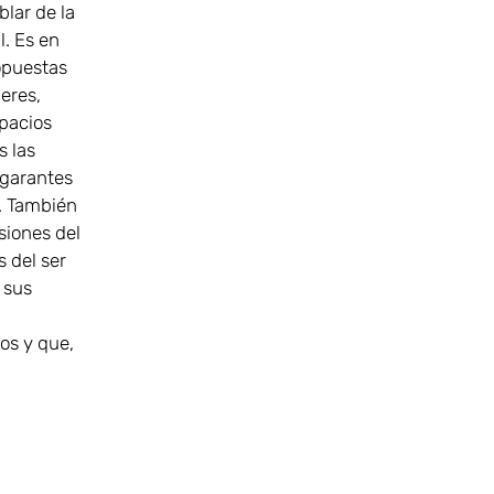
lar de la
l. Es en
opuestas
leres,
spacios
s las
 garantes
n. También
siones del
s del ser
 sus
os y que,