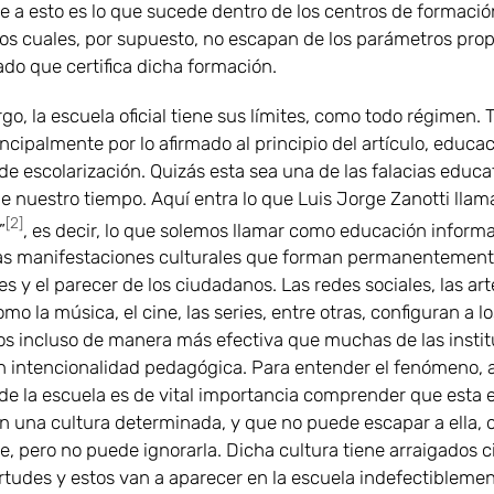
te a esto es lo que sucede dentro de los centros de formació
los cuales, por supuesto, no escapan de los parámetros pro
ado que certifica dicha formación.
o, la escuela oficial tiene sus límites, como todo régimen. 
incipalmente por lo afirmado al principio del artículo, educa
de escolarización. Quizás esta sea una de las falacias educ
e nuestro tiempo. Aquí entra lo que Luis Jorge Zanotti llam
[2]
”
, es decir, lo que solemos llamar como educación informal
as manifestaciones culturales que forman permanentement
 y el parecer de los ciudadanos. Las redes sociales, las art
mo la música, el cine, las series, entre otras, configuran a lo
s incluso de manera más efectiva que muchas de las insti
n intencionalidad pedagógica. Para entender el fenómeno, a
 de la escuela es de vital importancia comprender que esta 
n una cultura determinada, y que no puede escapar a ella, 
te, pero no puede ignorarla. Dicha cultura tiene arraigados c
irtudes y estos van a aparecer en la escuela indefectiblemen