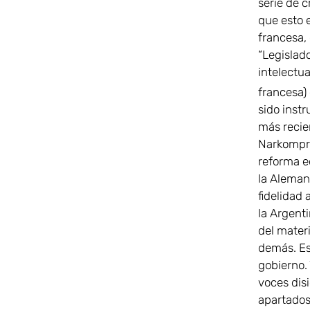
serie de c
que esto 
francesa,
“Legislad
intelectua
francesa)
sido inst
más recien
Narkompró
reforma ed
la Alemani
fidelidad 
la Argenti
del mater
demás. Es 
gobierno.
voces dis
apartados 