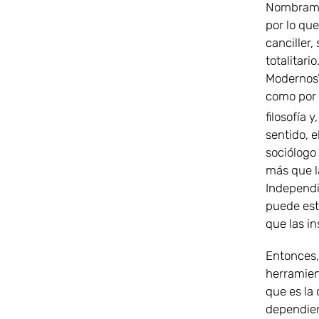
Nombramos
por lo que
canciller,
totalitari
Modernos”
como por 
filosofía 
sentido, 
sociólogo 
más que l
Independi
puede est
que las in
Entonces,
herramient
que es la 
dependien