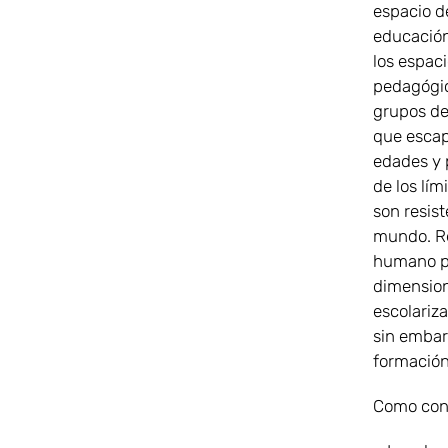
espacio d
educación
los espac
pedagógica
grupos de 
que escap
edades y 
de los lí
son resist
mundo. Rel
humano pu
dimension
escolariz
sin embarg
formación 
Como conc