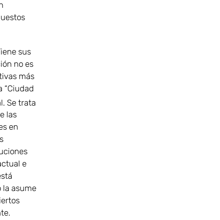
n
puestos
Tiene sus
ción no es
ativas más
a “Ciudad
. Se trata
e las
es en
s
tuciones
ctual e
está
o la asume
iertos
te.