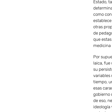
Estado, t
determinad
como cons
establece
otras pro
de pedago
que estas 
medicina (l
Por supue
laica, fue
su persis
variables
tiempo, u
esas carac
gobierno 
de eso, n
ideología 