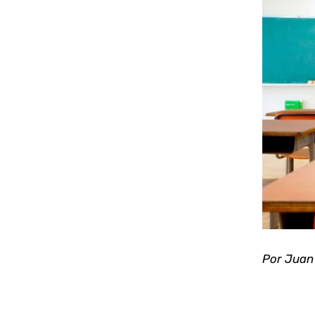
Ver
imagen
más
grande
Por Juan 