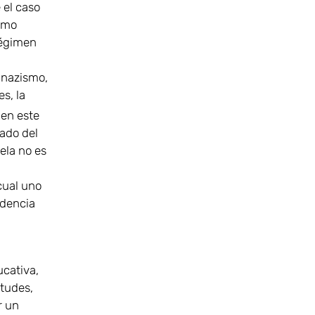
 el caso
como
 régimen
 nazismo,
es, la
 en este
mado del
ela no es
cual uno
ndencia
ucativa,
rtudes,
r un