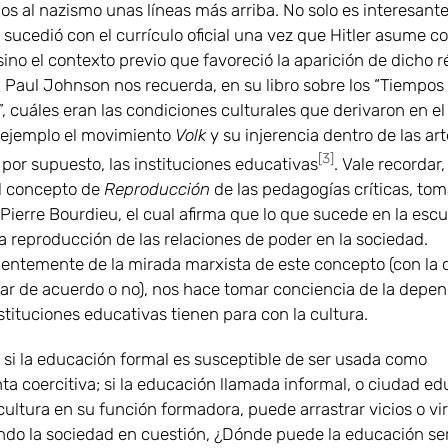
 al nazismo unas líneas más arriba. No solo es interesante
 sucedió con el currículo oficial una vez que Hitler asume 
 sino el contexto previo que favoreció la aparición de dicho
o. Paul Johnson nos recuerda, en su libro sobre los “Tiempos
, cuáles eran las condiciones culturales que derivaron en el
ejemplo el movimiento
Volk
y su injerencia dentro de las art
[3]
y, por supuesto, las instituciones educativas
. Vale recordar,
el concepto de
Reproducción
de las pedagogías críticas, to
Pierre Bourdieu, el cual afirma que lo que sucede en la escu
a reproducción de las relaciones de poder en la sociedad.
entemente de la mirada marxista de este concepto (con la 
ar de acuerdo o no), nos hace tomar conciencia de la depe
stituciones educativas tienen para con la cultura.
 si la educación formal es susceptible de ser usada como
a coercitiva; si la educación llamada informal, o ciudad ed
cultura en su función formadora, puede arrastrar vicios o vi
do la sociedad en cuestión, ¿Dónde puede la educación se