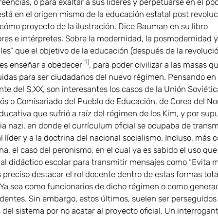
reencias, o para exaltar a sus líderes y perpetuarse en el pod
está en el origen mismo de la educación estatal post revoluc
 cómo proyecto de la ilustración. Dice Bauman en su libro
ores e intérpretes. Sobre la modernidad, la posmodernidad y
les” que el objetivo de la educación (después de la revoluci
[1]
 es enseñar a obedecer
, para poder civilizar a las masas q
ruidas para ser ciudadanos del nuevo régimen. Pensando en l
te del S.XX, son interesantes los casos de la Unión Soviétic
s o Comisariado del Pueblo de Educación, de Corea del Nor
ucativa que sufrió a raíz del régimen de los Kim, y por sup
a nazi, en donde el currículum oficial se ocupaba de transmi
al líder y a la doctrina del nacional socialismo. Incluso, más 
na, el caso del peronismo, en el cual ya es sabido el uso que
ial didáctico escolar para transmitir mensajes como “Evita 
preciso destacar el rol docente dentro de estas formas total
 Ya sea como funcionarios de dicho régimen o como genera
identes. Sin embargo, estos últimos, suelen ser perseguidos
del sistema por no acatar al proyecto oficial. Un interrogan