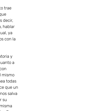
to trae
 que
 decir,
, hablar
ual, ya
os con la
toria y
cuanto a
 con
al mismo
sea todas
ace que un
 nos salva
r su
a misma