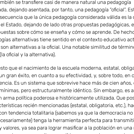
ambién se transfiere casi de manera natural una pedagogía
a, dejando asentada, por tanto, una pedagogía “oficial”. Es
ecuencia que la única pedagogía considerada válida es la
 el Estado, dejando de lado otras propuestas pedagógicas, es
puestas sobre cómo se enseña y cómo se aprende. De hecho
gías alternativas tiene sentido en el contexto educativo act
son alternativas a la oficial. Una notable similitud de términ
a oficial y la alternativa).
sto que el nacimiento de la escuela moderna, estatal, obliga
 un gran éxito, en cuanto a su efectividad, y, sobre todo, en 
tencia. Es un sistema que sobrevive hace más de cien años,
 mínimas, pero estructuralmente idéntico. Sin embargo, es 
n arma política poderosa e históricamente utilizada. Que po
terísticas recién mencionadas (estatal, obligatoria, etc.), h
con tendencia totalitaria (sabemos ya que la democracia no
ecesariamente) tenga la herramienta perfecta para transmiti
y valores, ya sea para lograr masificar a la población en un