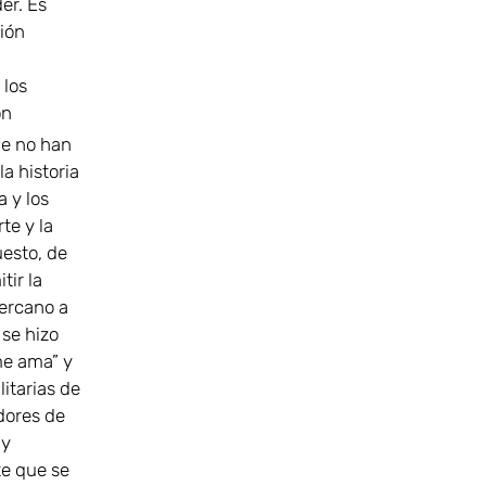
er. Es
ión
 los
ón
ue no han
a historia
a y los
te y la
uesto, de
tir la
cercano a
 se hizo
me ama” y
itarias de
dores de
 y
te que se