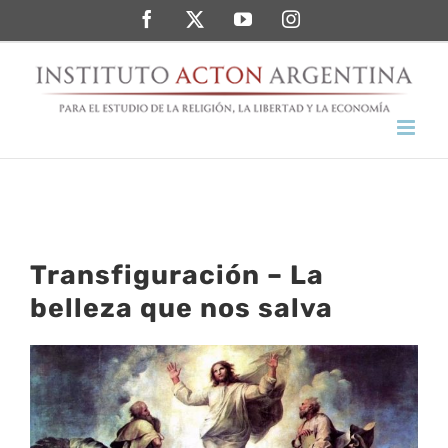
Saltar
Facebook
Twitter
YouTube
Instagram
al
contenido
Transfiguración – La
belleza que nos salva
Ver
imagen
más
grande