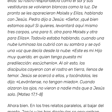
ellos: su rostro resplandecía como el sol y sus
vestiduras se volvieron blancas como la luz. De
pronto se les aparecieron Moisés y Elías, hablando
con Jesús. Pedro dijo a Jesús: «Señor, ¡qué bien
estamos aquí! Si quieres, levantará aquí mismo
tres carpas, una para ti, otra para Moisés y otra
para Elías». Todavía estaba hablando, cuando una
nube luminosa los cubrió con su sombra y se oyó
una voz que decía desde la nube: «Este es mi Hijo
muy querido, en quien tengo puesta mi
predilección: escúchenlo». Al oír esto, los
discípulos cayeron con el rostro en tierra, llenos de
temor. Jesús se acercó a ellos, y tocándolos, les
dijo: «Levántense, no tengan miedo». Cuando
alzaron los ojos, no vieron a nadie más que a Jesús
solo. (Mateo 17,1-8)
Ahora bien. En los tres relatos paralelos, al bajar del
monte, Jesús y los tres discípulos se encuentran