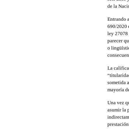
de la Naci
Entrando a
690/2020 q
ley 27078 
parecer qu
o lingüísti
consecuenc
La calific
“titularid
sometida a
mayoría de
Una vez qu
asumir la 
indirectam
prestación