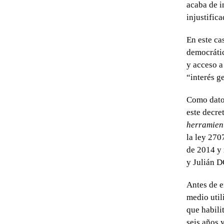
acaba de i
injustific
En este ca
democrátic
y acceso a
“interés g
Como dato 
este decre
herramient
la ley 270
de 2014 y
y Julián
Antes de e
medio util
que habili
seis años 