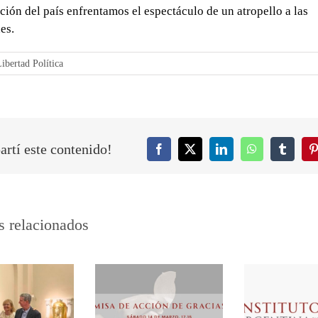
ción del país enfrentamos el espectáculo de un atropello a las
es.
ibertad Política
rtí este contenido!
Facebook
Twitter
LinkedIn
WhatsApp
Tumblr
P
s relacionados