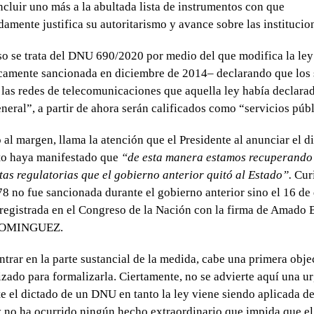
ncluir uno más a la abultada lista de instrumentos con que
adamente justifica su autoritarismo y avance sobre las institucio
so se trata del DNU 690/2020 por medio del que modifica la le
amente sancionada en diciembre de 2014– declarando que los 
 las redes de telecomunicaciones que aquella ley había declar
eneral”, a partir de ahora serán calificados como “servicios públ
al margen, llama la atención que el Presidente al anunciar el d
to haya manifestado que
“de esta manera estamos recuperando
as regulatorias que el gobierno anterior quitó al Estado”.
Cur
78 no fue sancionada durante el gobierno anterior sino el 16 de
 registrada en el Congreso de la Nación con la firma de Ama
 DOMINGUEZ.
ntrar en la parte sustancial de la medida, cabe una primera obje
izado para formalizarla. Ciertamente, no se advierte aquí una u
te el dictado de un DNU en tanto la ley viene siendo aplicada d
y no ha ocurrido ningún hecho extraordinario que impida que e