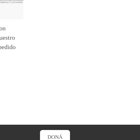
ton
uestro
pedido
DONÁ