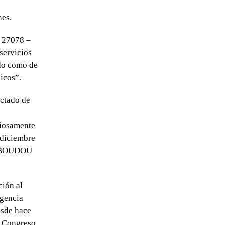
nes.
y 27078 –
servicios
ado como de
icos”.
ictado de
iosamente
 diciembre
do BOUDOU
ción al
rgencia
esde hace
l Congreso