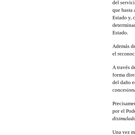
del servic
que hasta 
Estado y, 
determinad
Estado.
Además de 
el reconoci
A través d
forma dire
del daño e
concesiona
Precisamen
por el Pod
disimulad
Una vez má