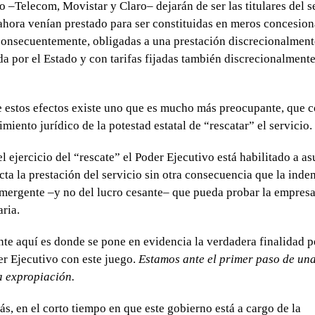
io –Telecom, Movistar y Claro– dejarán de ser las titulares del s
ahora venían prestado para ser constituidas en meros concesion
consecuentemente, obligadas a una prestación discrecionalment
a por el Estado y con tarifas fijadas también discrecionalmente
estos efectos existe uno que es mucho más preocupante, que c
miento jurídico de la potestad estatal de “rescatar” el servicio.
el ejercicio del “rescate” el Poder Ejecutivo está habilitado a a
cta la prestación del servicio sin otra consecuencia que la ind
mergente –y no del lucro cesante– que pueda probar la empres
ria.
te aquí es donde se pone en evidencia la verdadera finalidad 
er Ejecutivo con este juego.
Estamos ante el primer paso de una 
a expropiación.
s, en el corto tiempo en que este gobierno está a cargo de la