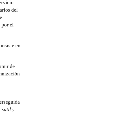
ervicio
arios del
e
 por el
onsiste en
sumir de
emnización
a
perseguida
sutil y