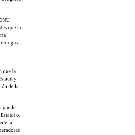
l DNU
des que la
ría
inológica
n que la
statal y
ión de la
do puede
Estatal o,
ede la
operadoras