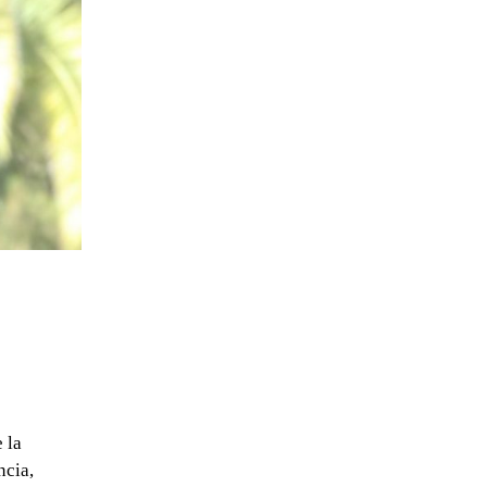
 la
ncia,