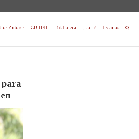
tros Autores
CDHDHI
Biblioteca
¡Doná!
Eventos
 para
sen