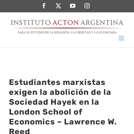
Saltar
Facebook
Twitter
YouTube
Instagram
al
contenido
Estudiantes marxistas
exigen la abolición de la
Sociedad Hayek en la
London School of
Economics – Lawrence W.
Reed