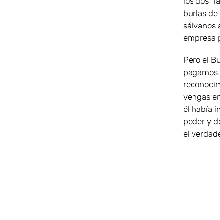
los dos “l
burlas de 
sálvanos a
empresa 
Pero el B
pagamos n
reconocim
vengas en
él había 
poder y d
el verdade