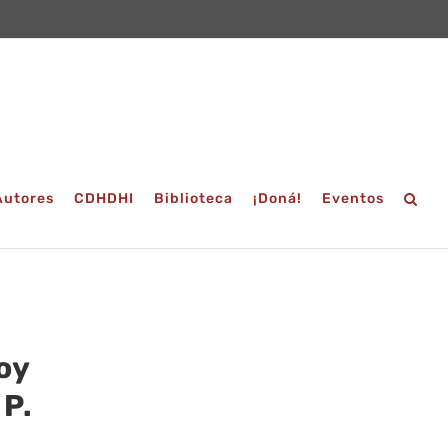
Autores
CDHDHI
Biblioteca
¡Doná!
Eventos
oy
 P.