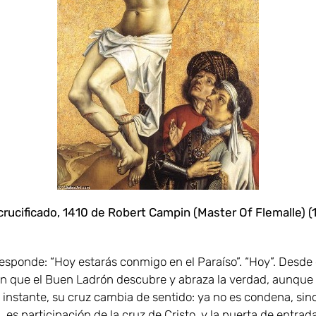
 crucificado, 1410 de Robert Campin (Master Of Flemalle) (
responde: “Hoy estarás conmigo en el Paraíso”. “Hoy”. Desde 
en que el Buen Ladrón descubre y abraza la verdad, aunque 
 instante, su cruz cambia de sentido: ya no es condena, sin
 es participación de la cruz de Cristo, y la puerta de entrad