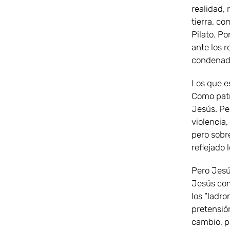
realidad,
tierra, co
Pilato. P
ante los r
condenado
Los que e
Como patr
Jesús. Pe
violencia,
pero sobre
reflejado 
Pero Jesús
Jesús com
los “ladro
pretensión
cambio, p