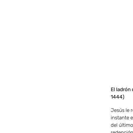
El ladrón
1444)
Jesús le 
instante 
del último
redención,