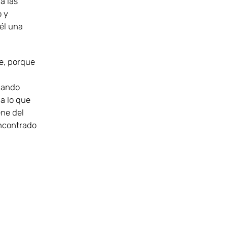
a las
o y
 él una
e, porque
uando
a lo que
ene del
encontrado