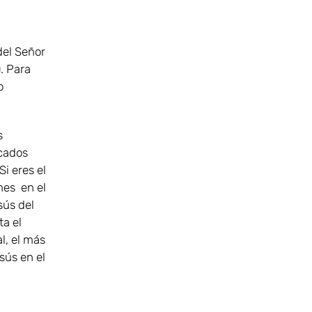
del Señor
. Para
o
s
icados
Si eres el
nes en el
sús del
ta el
l, el más
sús en el