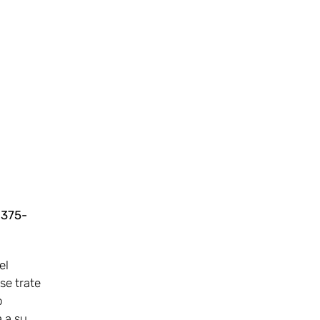
1375-
el
se trate
o
a a su