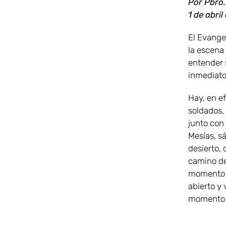
Por Pbro.
1 de abri
El Evangel
la escena
entender 
inmediato,
Hay, en ef
soldados, 
junto con 
Mesías, s
desierto,
camino de 
momento o
abierto y
momento f