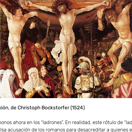
ixión, de Christoph Bockstorfer (1524)
os ahora en los “ladrones”. En realidad, este rótulo de “la
alsa acusación de los romanos para desacreditar a quienes e