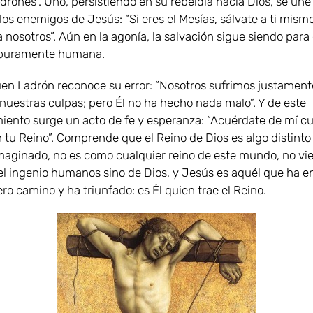
adrones”. Uno, persistiendo en su rebeldía hacia Dios, se une 
los enemigos de Jesús: “Si eres el Mesías, sálvate a ti mism
 nosotros”. Aún en la agonía, la salvación sigue siendo para
puramente humana.
uen Ladrón reconoce su error: “Nosotros sufrimos justament
uestras culpas; pero Él no ha hecho nada malo”. Y de este
iento surge un acto de fe y esperanza: “Acuérdate de mí c
 tu Reino”. Comprende que el Reino de Dios es algo distinto 
imaginado, no es como cualquier reino de este mundo, no vi
el ingenio humanos sino de Dios, y Jesús es aquél que ha 
ro camino y ha triunfado: es Él quien trae el Reino.