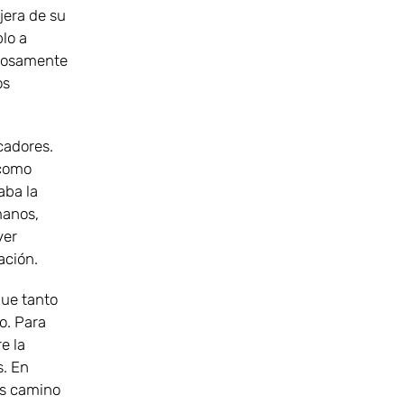
jera de su
lo a
ciosamente
os
cadores.
 como
aba la
manos,
ver
ación.
que tanto
o. Para
e la
s. En
Es camino