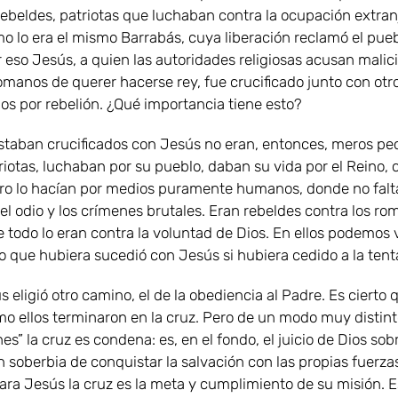
 rebeldes, patriotas que luchaban contra la ocupación extran
mo lo era el mismo Barrabás, cuya liberación reclamó el pueb
or eso Jesús, a quien las autoridades religiosas acusan mali
omanos de querer hacerse rey, fue crucificado junto con otr
s por rebelión. ¿Qué importancia tiene esto?
staban crucificados con Jesús no eran, entonces, meros pe
iotas, luchaban por su pueblo, daban su vida por el Reino,
ro lo hacían por medios puramente humanos, donde no falt
 el odio y los crímenes brutales. Eran rebeldes contra los ro
 todo lo eran contra la voluntad de Dios. En ellos podemos 
lo que hubiera sucedió con Jesús si hubiera cedido a la tent
 eligió otro camino, el de la obediencia al Padre. Es cierto 
o ellos terminaron en la cruz. Pero de un modo muy distint
nes” la cruz es condena: es, en el fondo, el juicio de Dios sobr
 soberbia de conquistar la salvación con las propias fuerza
ara Jesús la cruz es la meta y cumplimiento de su misión. 