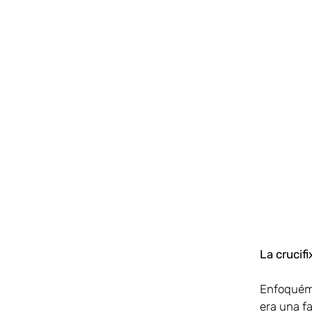
La crucif
Enfoquémon
era una f