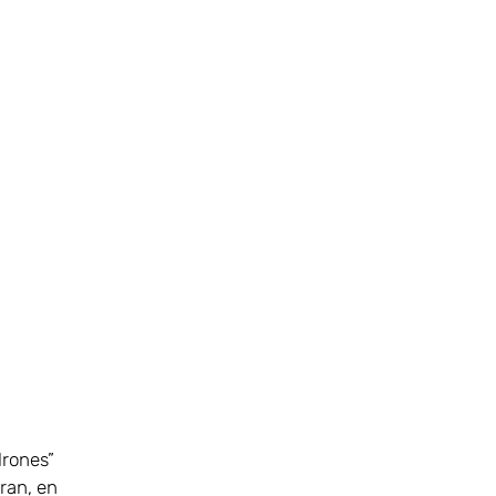
drones”
ran, en