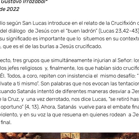
 Gustavo Irrazábal*
l de 2022
io según San Lucas introduce en el relato de la Crucifixión 
 del diálogo de Jesús con el “buen ladrón” (Lucas 23,42-43)
su significado es importante que lo situemos en su context
 que es el de las burlas a Jesús crucificado.
ecto, tres grupos que simultáneamente injurian al Señor: lo
los jefes religiosos y, finalmente, los que habían sido crucif
Él. Todos, a coro, repiten con insistencia el mismo desafío: “
álvate a ti mismo”. Son palabras que nos evocan las tentacio
 cuando Satanás intentó de diferentes maneras desviar a Je
la Cruz, y una vez derrotado, nos dice Lucas, “se retiró has
portuno” (4, 13). Ahora, Satanás vuelve para el embate fina
 violento, y en su voz la que resuena en quienes rodean a Je
inal.