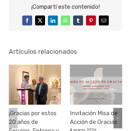
¡Compartí este contenido!
Facebook
Twitter
LinkedIn
WhatsApp
Tumblr
Pinterest
Correo
electrónico
Artículos relacionados
¡Gracias por estos
Invitación Misa de
20 años de
Acción de Gracias
Servicio, Entrega y
4 marzo 2026