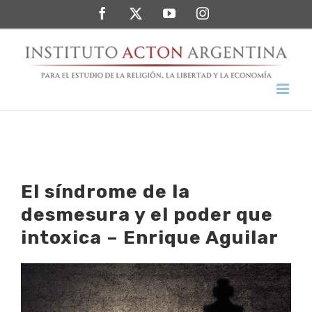
Saltar
Facebook
Twitter
YouTube
Instagram
al
contenido
El síndrome de la
desmesura y el poder que
intoxica – Enrique Aguilar
Ver
imagen
más