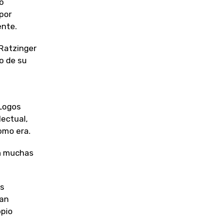
o
por
ente.
 Ratzinger
o de su
 Logos
lectual,
omo era.
on muchas
os
ban
opio