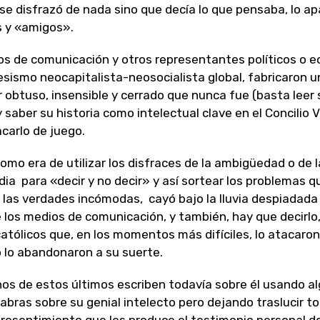
e disfrazó de nada sino que decía lo que pensaba, lo ap
 y «amigos».
s de comunicación y otros representantes políticos o ec
esismo neocapitalista-neosocialista global, fabricaron u
 obtuso, insensible y cerrado que nunca fue (basta leer 
y saber su historia como intelectual clave en el Concilio 
acarlo de juego.
omo era de utilizar los disfraces de la ambigüedad o de l
dia para «decir y no decir» y así sortear los problemas q
las verdades incómodas, cayó bajo la lluvia despiadada 
 los medios de comunicación, y también, hay que decirlo
tólicos que, en los momentos más difíciles, lo atacaron 
 lo abandonaron a su suerte.
s de estos últimos escriben todavía sobre él usando a
labras sobre su genial intelecto pero dejando traslucir to