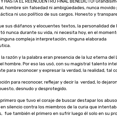
 Y HASTA EL REENCUENTRO FINAL BENEDICTO! Grandísim
al, hombre sin falsedad ni ambigüedades, nunca movido 
áctica ni uso político de sus cargos. Honesto y transpar
que sus diáfanos y elocuentes textos, la personalidad de
tó nunca durante su vida, ni necesita hoy, en el moment
inguna compleja interpretación, ninguna elaborada
tica.
 la razón y la palabra eran presencia de la luz eterna del
 el hombre. Por eso las usó, con su magistral talento inte
e para reconocer y expresar la verdad, la realidad, tal c
ción para reconocer, reflejar y decir la verdad, lo dejar
puesto, desnudo y desprotegido.
 primero que tuvo el coraje de buscar destapar los abus
en silencio contra los miembros de la curia que intenta
s, fue también el primero en sufrir luego él solo en su pr