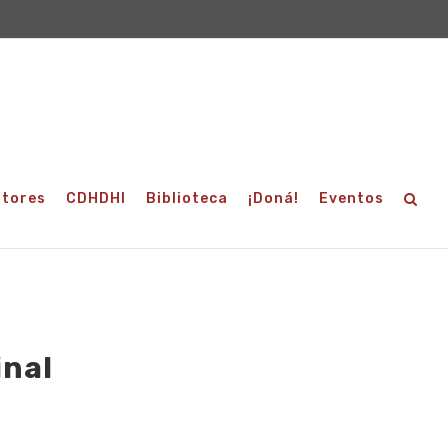
utores
CDHDHI
Biblioteca
¡Doná!
Eventos
inal