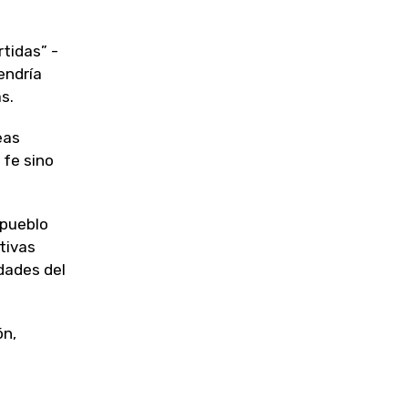
tidas” -
endría
s.
eas
 fe sino
 pueblo
ativas
idades del
ón,
l