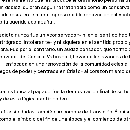
resentimiento que les produce el testimonio personal d
n doblez: quieren seguir retratándolo como un conserva
do resistente a una imprescindible renovación eclesial
bría querido acompañar.
dicto nunca fue un «conservador» ni en el sentido habi
etrógrado, intolerante- y ni siquiera en el sentido propio 
abra. Fue por el contrario, un audaz pensador, que formó 
novador del Concilio Vaticano II, llevando los avances de
 -enfocada en una renovación de la comunidad eclesial 
egos de poder y centrada en Cristo- al corazón mismo de
ia histórica al papado fue la demostración final de su h
y de esta lógica «anti- poder».
 fue sin dudas también un hombre de transición. Él mis
como el símbolo del fin de una época y el comienzo de otr