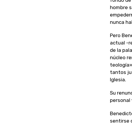
fondo de 
hombre si
empederni
nunca ha
Pero Bene
actual -r
de la pal
núcleo re
teología»
tantos ju
Iglesia.
Su renunc
personal 
Benedicto
sentirse 