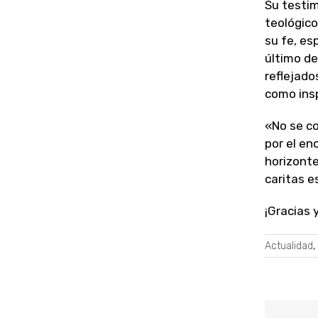
Su testim
teológico
su fe, es
último de
reflejado
como insp
«No se co
por el en
horizonte
caritas es
¡Gracias 
Actualidad
,