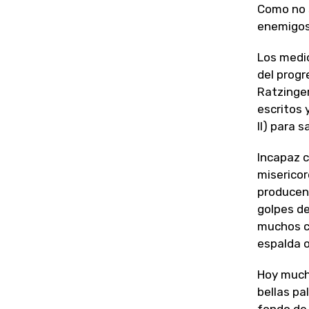
Como no s
enemigos
Los medio
del progr
Ratzinger
escritos 
II) para s
Incapaz c
misericor
producen 
golpes de
muchos ca
espalda o
Hoy mucho
bellas pa