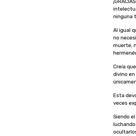
¡GRACIAS
intelectu
ninguna t
Al igual 
no necesi
muerte, n
hermenéu
Creía que
divino en
únicament
Esta devo
veces ex
Siendo el
luchando 
ocultarlo