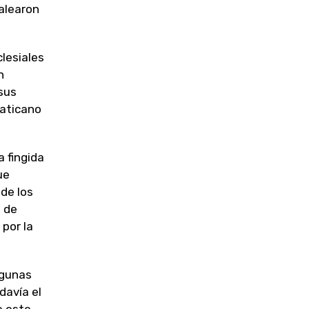
alearon
lesiales
n
sus
Vaticano
a fingida
ue
de los
, de
por la
lgunas
davía el