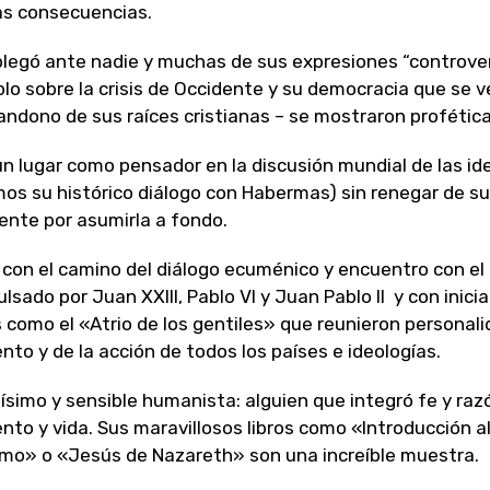
as consecuencias.
legó ante nadie y muchas de sus expresiones “controver
lo sobre la crisis de Occidente y su democracia que se v
andono de sus raíces cristianas – se mostraron profética
n lugar como pensador en la discusión mundial de las id
os su histórico diálogo con Habermas) sin renegar de su
nte por asumirla a fondo.
con el camino del diálogo ecuménico y encuentro con el
ulsado por Juan XXIII, Pablo VI y Juan Pablo II y con inici
s como el «Atrio de los gentiles» que reunieron personal
to y de la acción de todos los países e ideologías.
nísimo y sensible humanista: alguien que integró fe y raz
to y vida. Sus maravillosos libros como «Introducción a
smo» o «Jesús de Nazareth» son una increíble muestra.