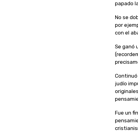
papado l
No se dob
por ejemp
con el ab
Se ganó u
(recordem
precisame
Continuó 
judío imp
originale
pensamien
Fue un fi
pensamien
cristiani