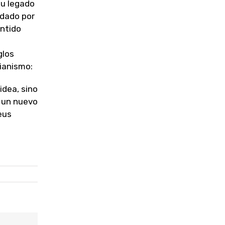
su legado
rdado por
entido
glos
tianismo:
idea, sino
 un nuevo
eus