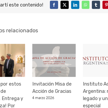
artí este contenido!
Facebook
Twitter
LinkedIn
WhatsApp
Tumblr
P
os relacionados
 por estos
Invitación Misa de
Instituto A
 de
Acción de Gracias
Argentina:
, Entrega y
legado y un
4 marzo 2026
za! Por
especial