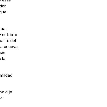
e este
dor
 que
tual
y estricto
parte del
 la «nueva
sin
 la
umildad
mo dijo
a.