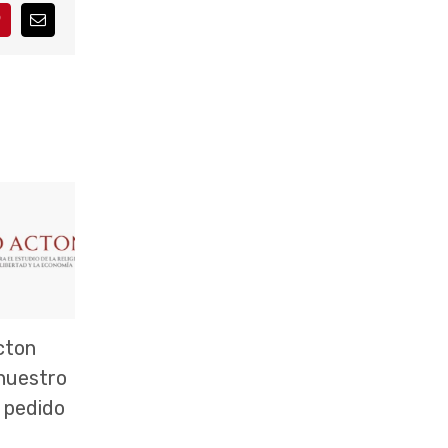
interest
Correo
electrónico
cton
 nuestro
 pedido