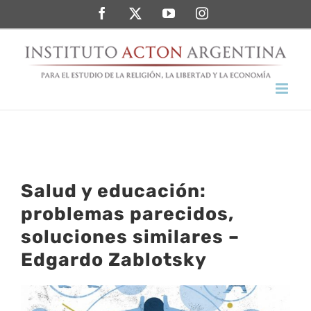
Saltar
Facebook
Twitter
YouTube
Instagram
al
contenido
Salud y educación:
problemas parecidos,
soluciones similares –
Edgardo Zablotsky
Ver
imagen