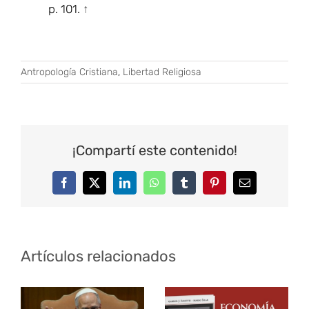
p. 101.
↑
Antropología Cristiana
,
Libertad Religiosa
¡Compartí este contenido!
Facebook
Twitter
LinkedIn
WhatsApp
Tumblr
Pinterest
Correo
electrónico
Artículos relacionados