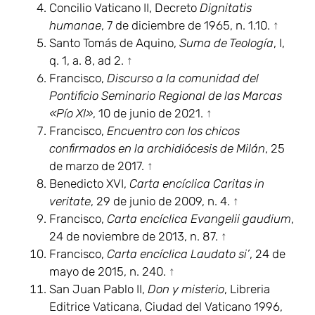
Concilio Vaticano II, Decreto
Dignitatis
humanae
, 7 de diciembre de 1965, n. 1.10.
↑
Santo Tomás de Aquino,
Suma de Teología
, I,
q. 1, a. 8, ad 2.
↑
Francisco,
Discurso a la comunidad del
Pontificio Seminario Regional de las Marcas
«Pío XI»
, 10 de junio de 2021.
↑
Francisco,
Encuentro con los chicos
confirmados en la archidiócesis de Milán
, 25
de marzo de 2017.
↑
Benedicto XVI,
Carta encíclica Caritas in
veritate
, 29 de junio de 2009, n. 4.
↑
Francisco,
Carta encíclica Evangelii gaudium
,
24 de noviembre de 2013, n. 87.
↑
Francisco,
Carta encíclica Laudato si’
, 24 de
mayo de 2015, n. 240.
↑
San Juan Pablo II,
Don y misterio
, Libreria
Editrice Vaticana, Ciudad del Vaticano 1996,