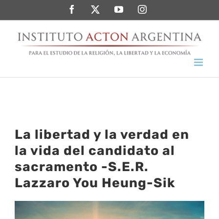
Saltar
Facebook
Twitter
YouTube
Instagram
al
contenido
La libertad y la verdad en
la vida del candidato al
sacramento -S.E.R.
Lazzaro You Heung-Sik
Ver
imagen