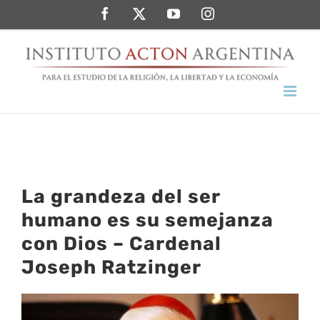
Saltar
Facebook
Twitter
YouTube
Instagram
al
contenido
La grandeza del ser
humano es su semejanza
con Dios – Cardenal
Joseph Ratzinger
Ver
imagen