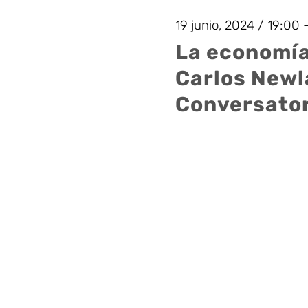
búsqueda
palabra
19
clave.
19 junio, 2024 / 19:00
y
La economía
Carlos Newla
junio,
vistas
Conversator
de
2024
Eventos