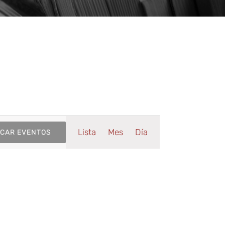
Navegaci
Lista
Mes
Día
CAR EVENTOS
de
vistas