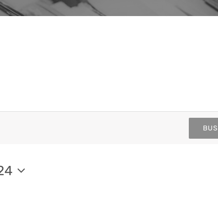
BUS
n
024