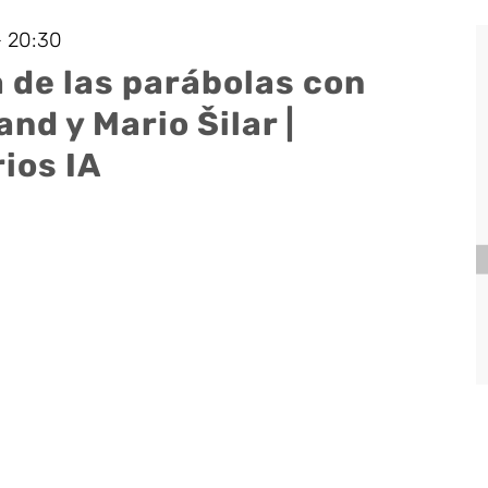
-
20:30
 de las parábolas con
nd y Mario Šilar |
ios IA