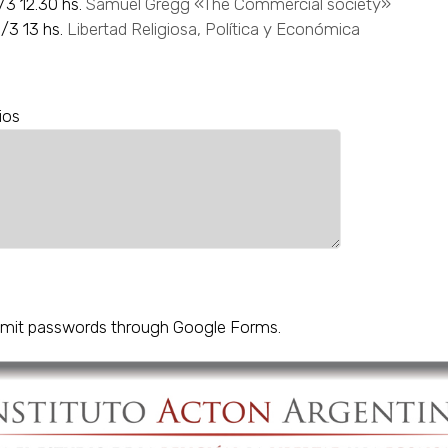
/3 12.30 hs.
Samuel Gregg «The Commercial society»
/3 13 hs.
Libertad Religiosa, Política y Económica
ios
mit passwords through Google Forms.