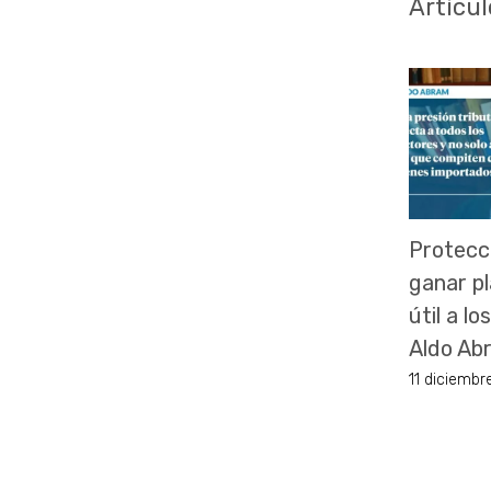
Artícul
Protecc
ganar pl
útil a l
Aldo Ab
11 diciembr