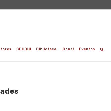
utores
CDHDHI
Biblioteca
¡Doná!
Eventos
dades