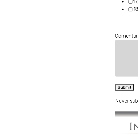
17
18
Comentar
Never sub