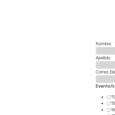
Nombre
Apellido
Correo El
Evento/s 
11
15
16