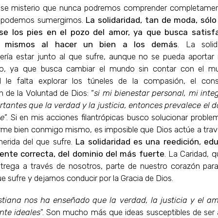
se misterio que nunca podremos comprender completamen
o podemos sumergirnos.
La solidaridad, tan de moda, sól
se los pies en el pozo del amor, ya que busca satisf
s mismos al hacer un bien a los demás
. La soli
ría estar junto al que sufre, aunque no se pueda aportar
to, ya que busca cambiar el mundo sin contar con el m
ad le falta explorar los túneles de la compasión, el con
 de la Voluntad de Dios: “
si mi bienestar personal, mi inte
tantes que la verdad y la justicia, entonces prevalece el d
te
”. Si en mis acciones filantrópicas busco solucionar probl
irme bien conmigo mismo, es imposible que Dios actúe a trav
herida del que sufre.
La solidaridad es una reedición, ed
ente correcta, del dominio del más fuerte
. La Caridad, 
trega a través de nosotros, parte de nuestro corazón par
ue sufre y dejarnos conducir por la Gracia de Dios.
istiana nos ha enseñado que la verdad, la justicia y el a
te ideales
”. Son mucho más que ideas susceptibles de ser