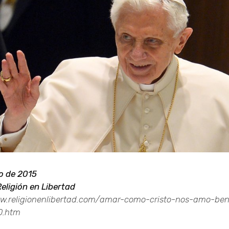
o de 2015
eligión en Libertad
ww.religionenlibertad.com/amar-como-cristo-nos-amo-ben
0.htm