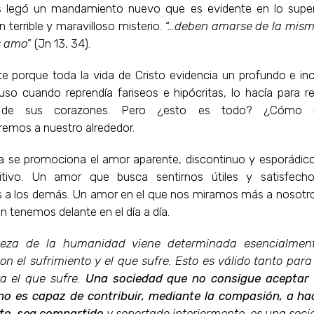
s legó un mandamiento nuevo que es evidente en lo superf
n terrible y maravilloso misterio.
“…deben amarse de la mis
s amo
” (Jn 13, 34).
te porque toda la vida de Cristo evidencia un profundo e inc
luso cuando reprendía fariseos e hipócritas, lo hacía para r
s de sus corazones. Pero ¿esto es todo? ¿Cómo
remos a nuestro alrededor.
a se promociona el amor aparente, discontinuo y esporádi
sitivo. Un amor que busca sentirnos útiles y satisfech
a los demás. Un amor en el que nos miramos más a nosot
n tenemos delante en el día a día.
eza de la humanidad viene determinada esencialmen
con el sufrimiento y el que sufre. Esto es válido tanto par
a el que sufre.
Una sociedad que no consigue aceptar 
no es capaz de contribuir, mediante la compasión, a ha
nto sea compartido
y soportado interiormente, es una soci