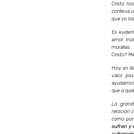
Cristo no
conlleva u
que yo lo
Es eviden
amor. Inc
muralla
Cristo? Mi
Hoy en dí
valor po
ayudamos 
que a quie
La grand
relación 
como par
sufren y 
sufrimie