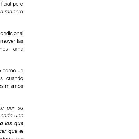
icial pero
ma manera
ondicional
emover las
 nos ama
co como un
os cuando
ros mismos
te por su
a cada uno
a los que
cer que el
edad cruel