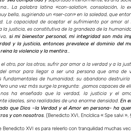
na… La palabra latina «con-solatio», consolación, lo e
y bella, sugiriendo un «ser-con» en la soledad, que ento
d. La capacidad de aceptar el sufrimiento por amor al 
a la justicia, es constitutiva de la grandeza de la humanid
tiva,
si mi bienestar personal, mi integridad son más i
rdad y la justicia, entonces prevalece el dominio del m
reina la violencia y la mentira
…
 el otro, por los otros; sufrir por amor a la verdad y a la justi
del amor para llegar a ser una persona que ama de v
s fundamentales de humanidad; su abandono destruiría
ero una vez más surge la pregunta: ¿somos capaces de el
a nos ha enseñado que la verdad, la justicia y el am
te ideales, sino realidades de una enorme densidad.
En e
ado que Dios –la Verdad y el Amor en persona- ha queri
ros y con nosotros
.
(Benedicto XVI, Encíclica « Spe salvi »,
e Benedicto XVI es para releerlo con tranquilidad muchas ve