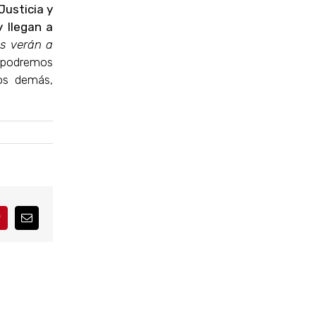
Justicia y
 llegan a
os verán a
o podremos
os demás,
interest
Correo
electrónico