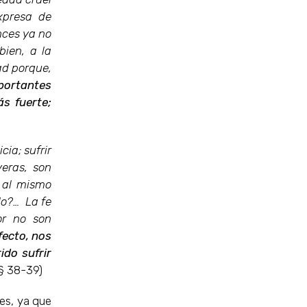
xpresa de
nces ya no
bien, a la
ad porque,
mportantes
ás fuerte;
cia; sufrir
eras, son
 al mismo
lo?… La fe
or no son
fecto, nos
do sufrir
 § 38-39)
ces, ya que