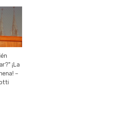
ién
ar?" ¡La
 nena! –
otti