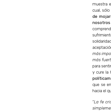
muestra e
cual, sól
de mojar
nosotro
comprende
sufrimien
solidarid
aceptación
más impor
más fuer
para sent
y cure la 
políticam
que se en
hacia el q
“
La fe cr
simplemen