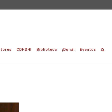
utores
CDHDHI
Biblioteca
¡Doná!
Eventos