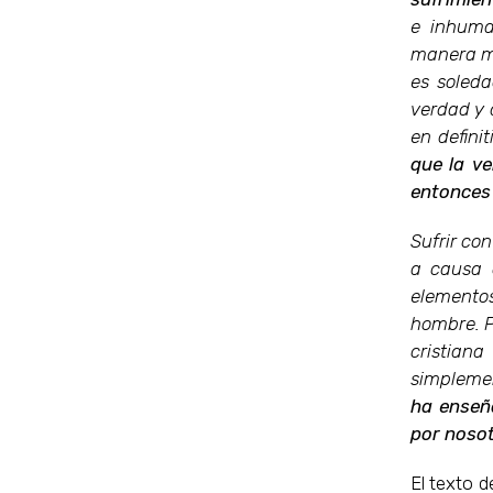
e inhuma
manera mu
es soleda
verdad y 
en defini
que la ve
entonces 
Sufrir con
a causa 
elemento
hombre. P
cristian
simplemen
ha enseñ
por nosot
El texto d