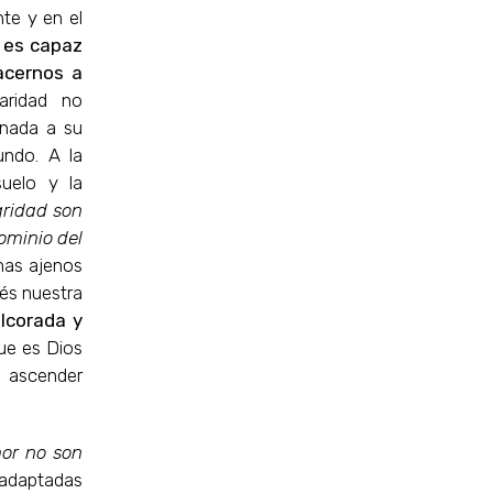
te y en el
o es capaz
acernos a
daridad no
 nada a su
undo. A la
suelo y la
gridad son
ominio del
emas ajenos
és nuestra
ulcorada y
que es Dios
a ascender
mor no son
 adaptadas