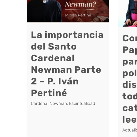
La importancia
Co
del Santo
Pa
Cardenal
par
Newman Parte
pol
2 – P. Iván
di
Pertiné
tod
Cardenal Newman
,
Espiritualidad
ca
lee
Actuali