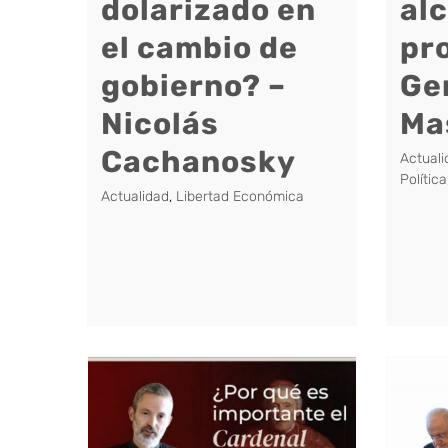
dolarizado en
al
el cambio de
pr
gobierno? –
Ge
Nicolás
Ma
Cachanosky
Actuali
Política
Actualidad
,
Libertad Económica