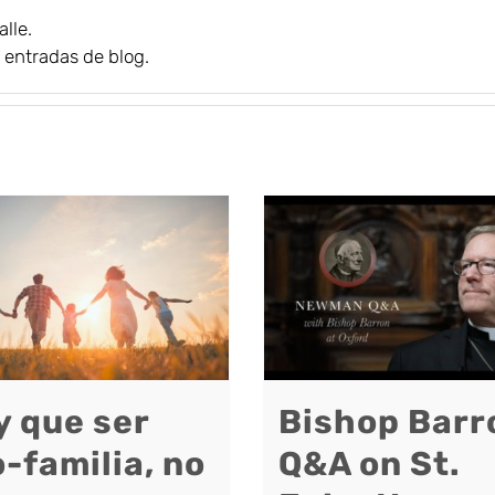
lle.
 entradas de blog.
y que ser
Bishop Barr
-familia, no
Q&A on St.