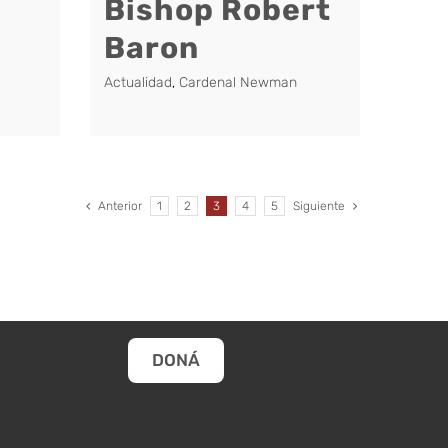
Bishop Robert
Baron
Actualidad
,
Cardenal Newman
Anterior
1
2
3
4
5
Siguiente
DONÁ