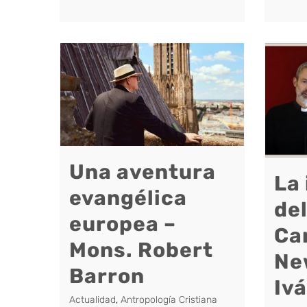
Una aventura
La
evangélica
de
europea –
Ca
Mons. Robert
Ne
Barron
Iv
Actualidad
,
Antropología Cristiana