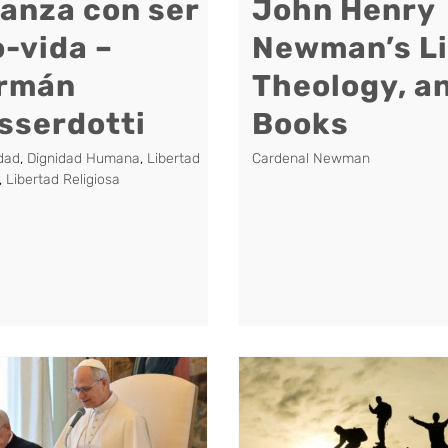
canza con ser
John Henry
o-vida –
Newman’s Li
rmán
Theology, a
sserdotti
Books
dad
,
Dignidad Humana
,
Libertad
Cardenal Newman
,
Libertad Religiosa