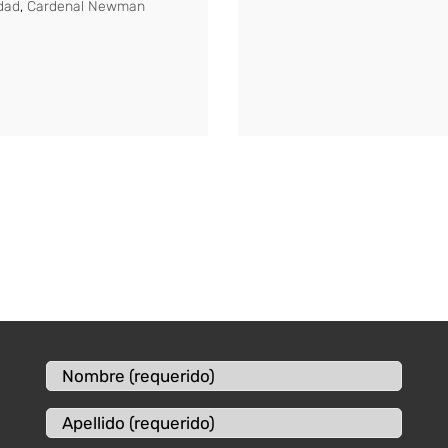
dad
,
Cardenal Newman