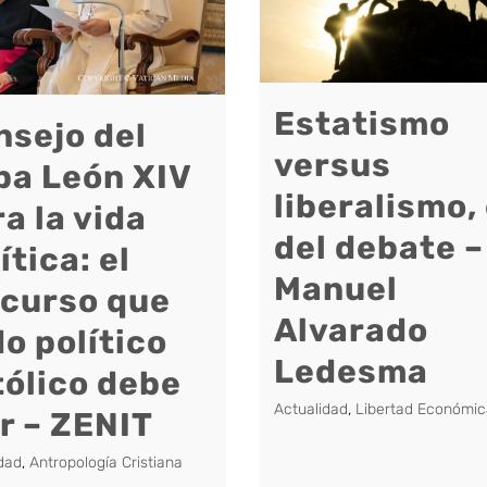
Estatismo
nsejo del
versus
pa León XIV
liberalismo,
a la vida
del debate –
ítica: el
Manuel
scurso que
Alvarado
o político
Ledesma
tólico debe
Actualidad
,
Libertad Económic
r – ZENIT
dad
,
Antropología Cristiana