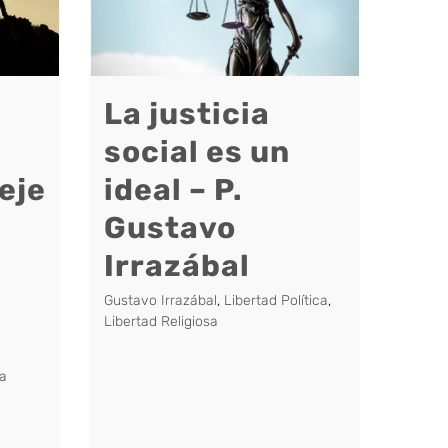
La justicia
social es un
 eje
ideal – P.
Gustavo
Irrazábal
Gustavo Irrazábal
,
Libertad Política
,
Libertad Religiosa
a