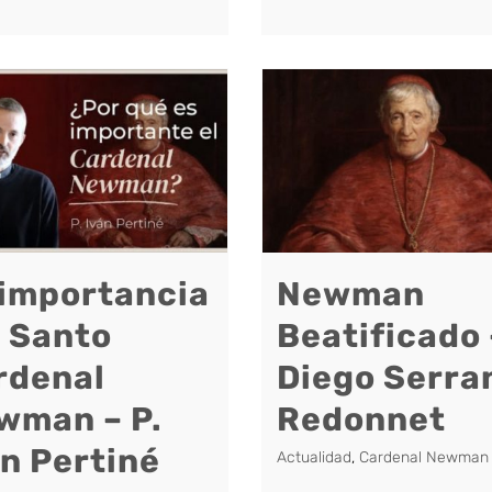
 importancia
Newman
l Santo
Beatificado 
rdenal
Diego Serra
wman – P.
Redonnet
án Pertiné
Actualidad
,
Cardenal Newman