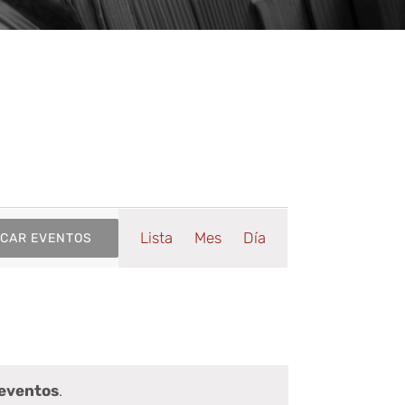
Navegaci
Lista
Mes
Día
CAR EVENTOS
de
vistas
eventos
.